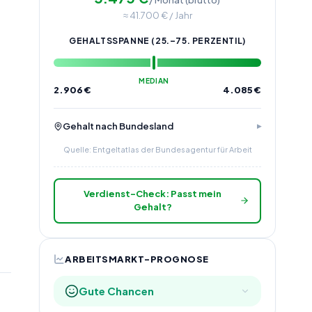
≈
41.700
€ / Jahr
GEHALTSSPANNE (25.–75. PERZENTIL)
MEDIAN
2.906
€
4.085
€
Gehalt nach Bundesland
Quelle: Entgeltatlas der Bundesagentur für Arbeit
Verdienst-Check: Passt mein
Gehalt?
ARBEITSMARKT-PROGNOSE
Gute Chancen