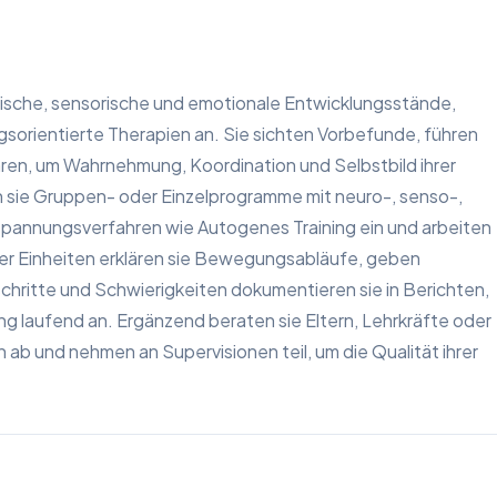
sche, sensorische und emotionale Entwicklungsstände,
gsorientierte Therapien an. Sie sichten Vorbefunde, führen
en, um Wahrnehmung, Koordination und Selbstbild ihrer
ln sie Gruppen- oder Einzelprogramme mit neuro-, senso-,
annungsverfahren wie Autogenes Training ein und arbeiten
r Einheiten erklären sie Bewegungsabläufe, geben
tschritte und Schwierigkeiten dokumentieren sie in Berichten,
ng laufend an. Ergänzend beraten sie Eltern, Lehrkräfte oder
ab und nehmen an Supervisionen teil, um die Qualität ihrer