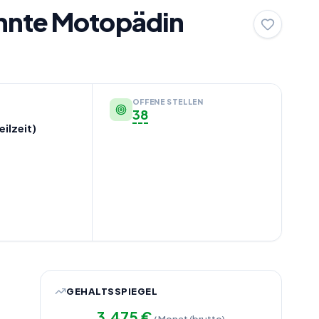
annte Motopädin
OFFENE STELLEN
38
eilzeit)
GEHALTSSPIEGEL
3.475
€
/ Monat (brutto)