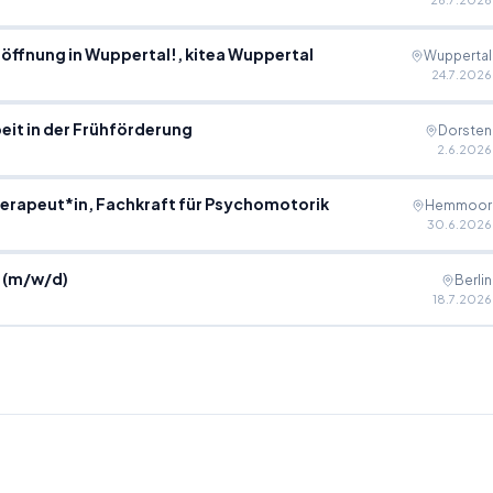
ffnung in Wuppertal!, kitea Wuppertal
Wuppertal
24.7.2026
eit in der Frühförderung
Dorsten
2.6.2026
rapeut*in, Fachkraft für Psychomotorik
Hemmoor
30.6.2026
 (m/w/d)
Berlin
18.7.2026