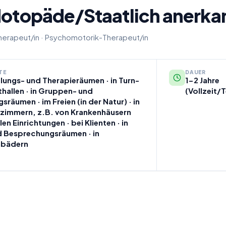
 Motopäde/Staatlich anerk
erapeut/in
·
Psychomotorik-Therapeut/in
TE
DAUER
lungs- und Therapieräumen · in Turn-
1-2 Jahre
hallen · in Gruppen- und
(Vollzeit/T
räumen · im Freien (in der Natur) · in
nzimmern, z.B. von Krankenhäusern
en Einrichtungen · bei Klienten · in
d Besprechungsräumen · in
bädern