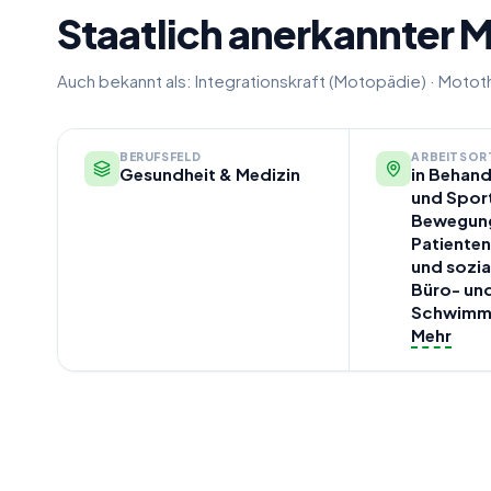
Staatlich anerkannter
Auch bekannt als:
Integrationskraft (Motopädie)
·
Mototh
BERUFSFELD
ARBEITSOR
Gesundheit & Medizin
in Behand
und Sport
Bewegungs
Patiente
und sozial
Büro- un
Schwimm
Mehr