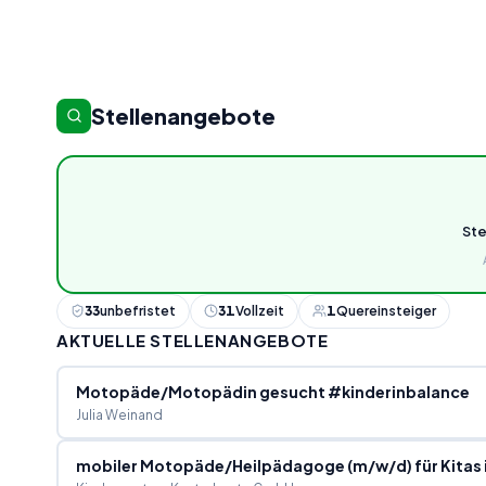
Stellenangebote
St
33
unbefristet
31
Vollzeit
1
Quereinsteiger
AKTUELLE STELLENANGEBOTE
Motopäde/Motopädin gesucht #kinderinbalance
Julia Weinand
mobiler Motopäde/Heilpädagoge (m/w/d) für Kita