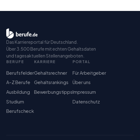
Das Karriereportal für Deutschland.
Über 3.500 Berufe mit echten Gehaltsdaten
und tagesaktuellen Stellenangeboten.
BERUFE
KARRIERE
PORTAL
Berufsfelder
Gehaltsrechner
Für Arbeitgeber
A–Z Berufe
Gehaltsrankings
Über uns
Ausbildung
Bewerbungstipps
Impressum
Studium
Datenschutz
Berufscheck