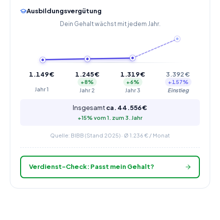
Ausbildungsvergütung
Dein Gehalt wächst mit jedem Jahr.
1.149
€
1.245
€
1.319
€
3.392
€
+
8
%
+
6
%
+
157
%
Jahr
1
Jahr
2
Jahr
3
Einstieg
Insgesamt
ca.
44.556
€
+
15
% vom 1. zum
3
. Jahr
Quelle: BIBB (Stand 2025) · Ø
1.236
€ / Monat
Verdienst-Check: Passt mein Gehalt?