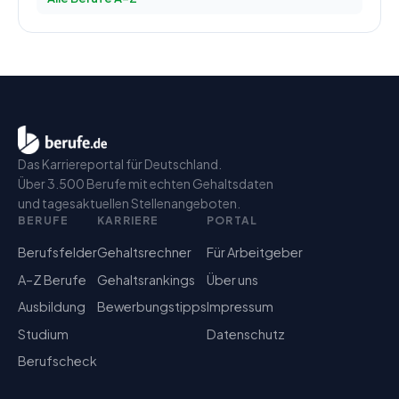
Das Karriereportal für Deutschland.
Über 3.500 Berufe mit echten Gehaltsdaten
und tagesaktuellen Stellenangeboten.
BERUFE
KARRIERE
PORTAL
Berufsfelder
Gehaltsrechner
Für Arbeitgeber
A–Z Berufe
Gehaltsrankings
Über uns
Ausbildung
Bewerbungstipps
Impressum
Studium
Datenschutz
Berufscheck