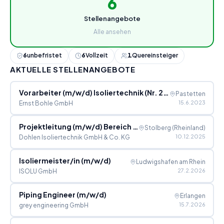
6
Stellenangebote
Alle ansehen
6
unbefristet
6
Vollzeit
1
Quereinsteiger
AKTUELLE STELLENANGEBOTE
Vorarbeiter (m/w/d) Isoliertechnik (Nr. 289)
Pastetten
15.6.2023
Ernst Bohle GmbH
Projektleitung (m/w/d) Bereich Isoliertechnik gesucht!
Stolberg (Rheinland)
10.12.2025
Dohlen Isoliertechnik GmbH & Co. KG
Isoliermeister/in (m/w/d)
Ludwigshafen am Rhein
27.2.2026
ISOLU GmbH
Piping Engineer (m/w/d)
Erlangen
15.7.2026
grey engineering GmbH