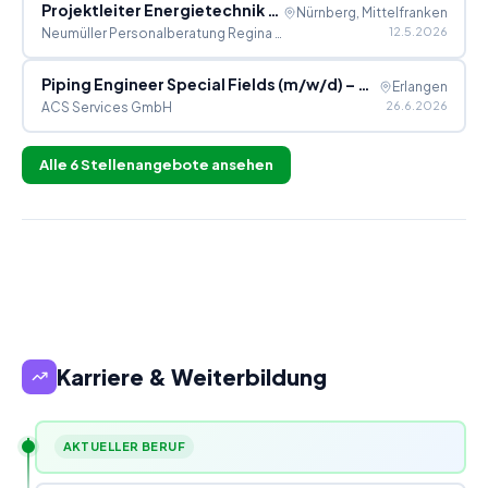
Projektleiter Energietechnik (m/w/d)
Nürnberg, Mittelfranken
12.5.2026
Neumüller Personalberatung Regina Neumüller e.K.
Piping Engineer Special Fields (m/w/d) – Rohrleitungsengineering in Erlangen
Erlangen
26.6.2026
ACS Services GmbH
Alle
6
Stellenangebote ansehen
Karriere & Weiterbildung
AKTUELLER BERUF