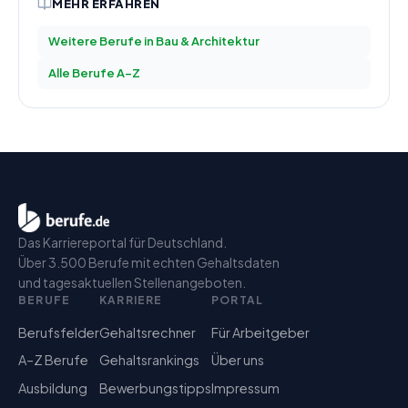
MEHR ERFAHREN
Weitere Berufe in
Bau & Architektur
Alle Berufe A–Z
Das Karriereportal für Deutschland.
Über 3.500 Berufe mit echten Gehaltsdaten
und tagesaktuellen Stellenangeboten.
BERUFE
KARRIERE
PORTAL
Berufsfelder
Gehaltsrechner
Für Arbeitgeber
A–Z Berufe
Gehaltsrankings
Über uns
Ausbildung
Bewerbungstipps
Impressum