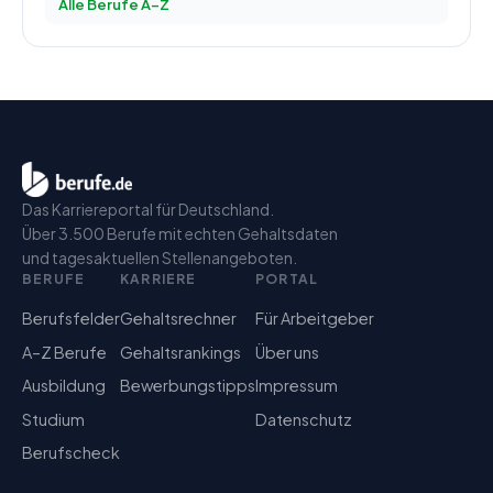
Alle Berufe A–Z
Das Karriereportal für Deutschland.
Über 3.500 Berufe mit echten Gehaltsdaten
und tagesaktuellen Stellenangeboten.
BERUFE
KARRIERE
PORTAL
Berufsfelder
Gehaltsrechner
Für Arbeitgeber
A–Z Berufe
Gehaltsrankings
Über uns
Ausbildung
Bewerbungstipps
Impressum
Studium
Datenschutz
Berufscheck