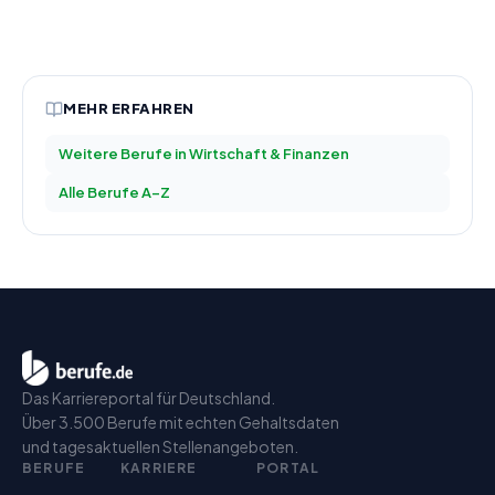
MEHR ERFAHREN
Weitere Berufe in
Wirtschaft & Finanzen
Alle Berufe A–Z
Das Karriereportal für Deutschland.
Über 3.500 Berufe mit echten Gehaltsdaten
und tagesaktuellen Stellenangeboten.
BERUFE
KARRIERE
PORTAL