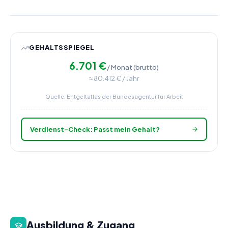
GEHALTSSPIEGEL
6.701
€
/ Monat (brutto)
≈
80.412
€ / Jahr
Quelle: Entgeltatlas der Bundesagentur für Arbeit
Verdienst-Check: Passt mein Gehalt?
Ausbildung & Zugang