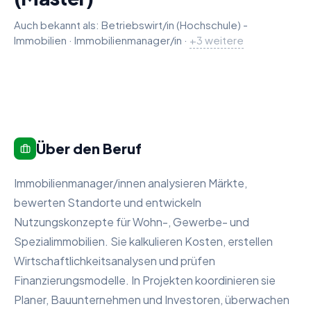
Auch bekannt als:
Betriebswirt/in (Hochschule) -
Immobilien
·
Immobilienmanager/in
Property Manager/in
Real Estate Manager/in
Real estate economist (m
·
+
3
weitere
Über den Beruf
Immobilienmanager/innen analysieren Märkte,
bewerten Standorte und entwickeln
Nutzungskonzepte für Wohn-, Gewerbe- und
Spezialimmobilien. Sie kalkulieren Kosten, erstellen
Wirtschaftlichkeitsanalysen und prüfen
Finanzierungsmodelle. In Projekten koordinieren sie
Planer, Bauunternehmen und Investoren, überwachen