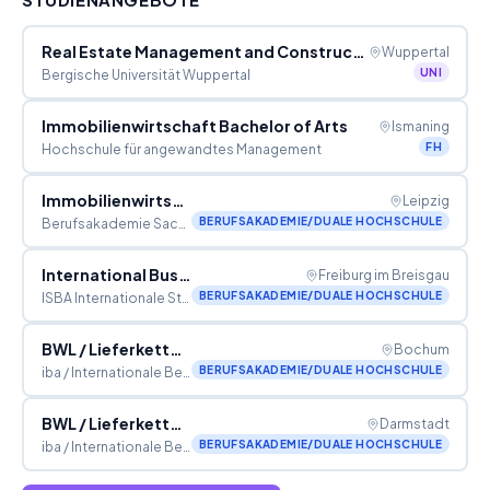
Real Estate Management and Construction Project Man
Wuppertal
UNI
Bergische Universität Wuppertal
Immobilienwirtschaft Bachelor of Arts
Ismaning
FH
Hochschule für angewandtes Management
Immobilienwirtschaft (Bachelor of Arts)
Leipzig
BERUFSAKADEMIE/DUALE HOCHSCHULE
Berufsakademie Sachsen - Staatliche Studienakademie Leipzig
International Business Management (B.A.): Immobilienw
Freiburg im Breisgau
BERUFSAKADEMIE/DUALE HOCHSCHULE
ISBA Internationale Studien- und Berufsakademie gGmbH
BWL / Lieferkettenmanagement & Logistik
Bochum
BERUFSAKADEMIE/DUALE HOCHSCHULE
iba / Internationale Berufsakademie der F+U Unternehmensgruppe
BWL / Lieferkettenmanagement & Logistik
Darmstadt
BERUFSAKADEMIE/DUALE HOCHSCHULE
iba / Internationale Berufsakademie der F+U Unternehmensgruppe