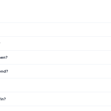
?
nen?
gend?
/in?