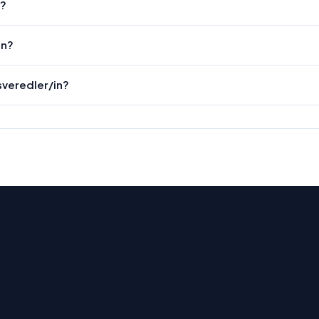
n?
en?
sveredler/in?