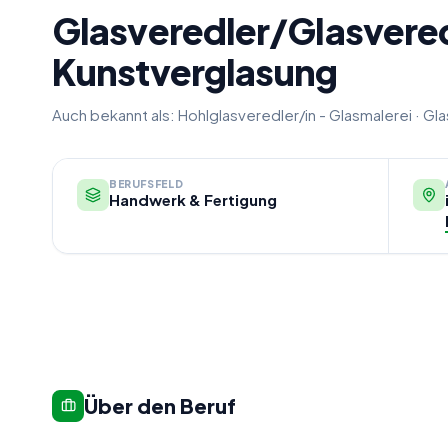
Glasveredler/Glasvered
Kunstverglasung
Auch bekannt als:
Hohlglasveredler/in - Glasmalerei
·
Gla
BERUFSFELD
Handwerk & Fertigung
Über den Beruf