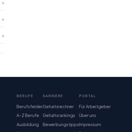
BERUFE
KARRIERE
PORTAL
Berufsfelder
Gehaltsrechner
Für Arbeitgeber
A–Z Berufe
Gehaltsrankings
Über uns
Ausbildung
Bewerbungstipps
Impressum