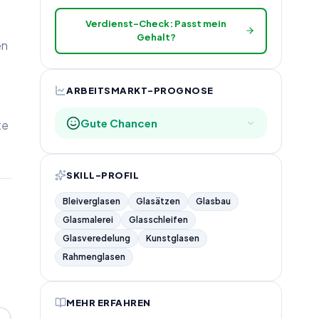
Verdienst-Check: Passt mein
Gehalt?
en
ARBEITSMARKT-PROGNOSE
Gute Chancen
te
SKILL-PROFIL
Bleiverglasen
Glasätzen
Glasbau
Glasmalerei
Glasschleifen
Glasveredelung
Kunstglasen
Rahmenglasen
MEHR ERFAHREN