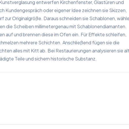
 Kunstverglasung entwerfen Kirchenfenster, Glastüren und
ach Kundengespräch oder eigener Idee zeichnen sie Skizzen,
urf zur Originalgröße. Daraus schneiden sie Schablonen, wähl
nen die Scheiben millimetergenau mit Schablonendiamanten.
n auf und brennen diese im Ofen ein. Für Effekte schleifen,
schmelzen mehrere Schichten. Anschließend fügen sie die
ichten alles mit Kitt ab. Bei Restaurierungen analysieren sie al
digte Teile und sichern historische Substanz.