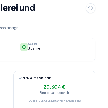
lerei und
glass design
DAUER
3 Jahre
GEHALTSSPIEGEL
20.604 €
Brutto-Jahresgehalt
Quelle: BERUFENET (tarifliche Angaben)