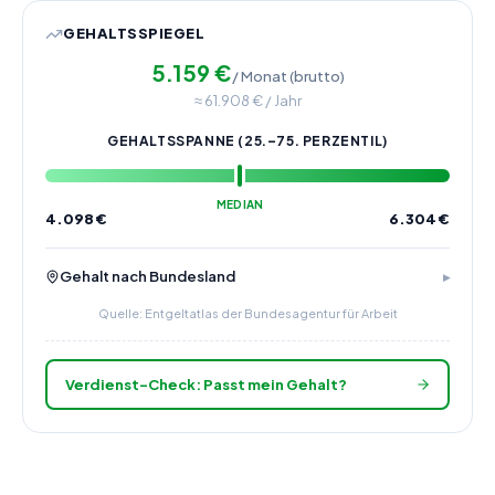
GEHALTSSPIEGEL
5.159
€
/ Monat (brutto)
≈
61.908
€ / Jahr
GEHALTSSPANNE (25.–75. PERZENTIL)
MEDIAN
4.098
€
6.304
€
Gehalt nach Bundesland
Quelle: Entgeltatlas der Bundesagentur für Arbeit
Verdienst-Check: Passt mein Gehalt?