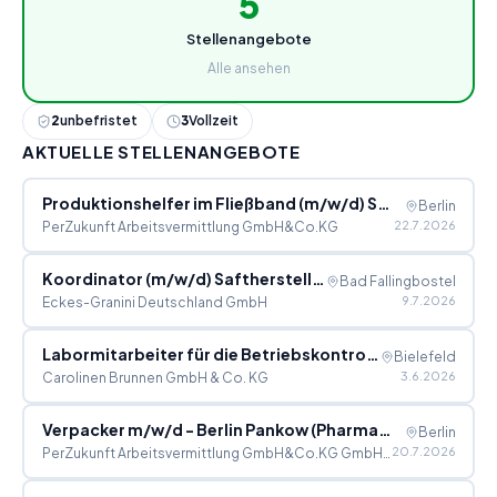
5
Stellenangebote
Alle ansehen
2
unbefristet
3
Vollzeit
AKTUELLE STELLENANGEBOTE
Produktionshelfer im Fließband (m/w/d) Schokoladenfabrik VZ
Berlin
22.7.2026
PerZukunft Arbeitsvermittlung GmbH&Co.KG
Koordinator (m/w/d) Saftherstellung
Bad Fallingbostel
9.7.2026
Eckes-Granini Deutschland GmbH
Labormitarbeiter für die Betriebskontrolle (m/w/d)
Bielefeld
3.6.2026
Carolinen Brunnen GmbH & Co. KG
Verpacker m/w/d - Berlin Pankow (Pharmazie)
Berlin
20.7.2026
PerZukunft Arbeitsvermittlung GmbH&Co.KG GmbH & Co. KG