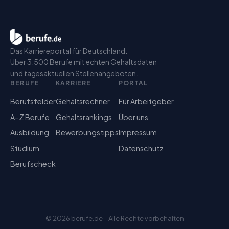
Das Karriereportal für Deutschland.
Über 3.500 Berufe mit echten Gehaltsdaten
und tagesaktuellen Stellenangeboten.
BERUFE
KARRIERE
PORTAL
Berufsfelder
Gehaltsrechner
Für Arbeitgeber
A–Z Berufe
Gehaltsrankings
Über uns
Ausbildung
Bewerbungstipps
Impressum
Studium
Datenschutz
Berufscheck
©
2026
berufe.de – Alle Rechte vorbehalten