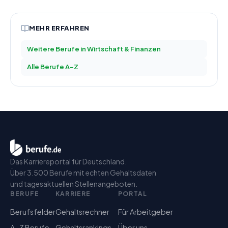
MEHR ERFAHREN
Weitere Berufe in
Wirtschaft & Finanzen
Alle Berufe A–Z
Das Karriereportal für Deutschland.
Über 3.500 Berufe mit echten Gehaltsdaten
und tagesaktuellen Stellenangeboten.
BERUFE
KARRIERE
PORTAL
Berufsfelder
Gehaltsrechner
Für Arbeitgeber
A–Z Berufe
Gehaltsrankings
Über uns