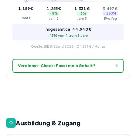
1.159
€
1.255
€
1.331
€
3.497
€
+
8
%
+
6
%
+
163
%
Jahr
1
Jahr
2
Jahr
3
Einstieg
Insgesamt
ca.
44.940
€
+
15
% vom 1. zum
3
. Jahr
Quelle: BIBB (Stand 2025) · Ø
1.239
€ / Monat
Verdienst-Check: Passt mein Gehalt?
Ausbildung & Zugang