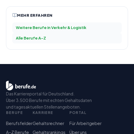
MEHR ERFAHREN
Weitere Berufe in
Verkehr & Logistik
Alle Berufe A–Z
Das Karriereportal für Deutschland.
Über 3.500 Berufe mit echten Gehaltsdaten
und tagesaktuellen Stellenangeboten.
BERUFE
KARRIERE
PORTAL
Berufsfelder
Gehaltsrechner
Für Arbeitgeber
A–Z Berufe
Gehaltsrankings
Über uns