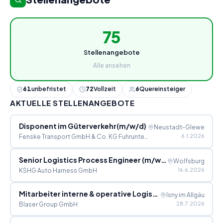
75
Stellenangebote
Alle ansehen
61
unbefristet
72
Vollzeit
6
Quereinsteiger
AKTUELLE STELLENANGEBOTE
Disponent im Güterverkehr(m/w/d)
Neustadt-Glewe
6.1.2026
Fenske Transport GmbH & Co. KG Fuhrunternehmen und Spedition
Senior Logistics Process Engineer (m/w/d)
Wolfsburg
16.6.2026
KSHG Auto Harness GmbH
Mitarbeiter interne & operative Logistik (m/w/d)
Isny im Allgäu
28.7.2026
Blaser Group GmbH