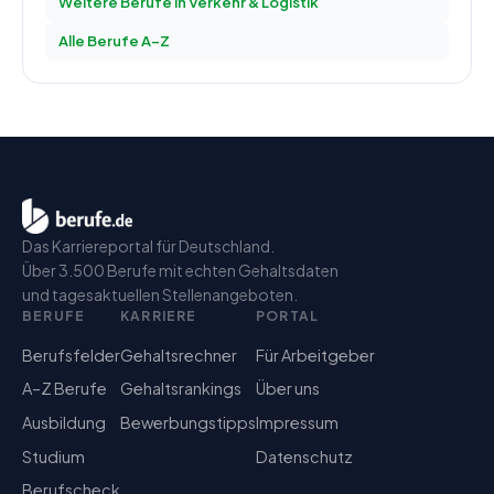
Weitere Berufe in
Verkehr & Logistik
Alle Berufe A–Z
Das Karriereportal für Deutschland.
Über 3.500 Berufe mit echten Gehaltsdaten
und tagesaktuellen Stellenangeboten.
BERUFE
KARRIERE
PORTAL
Berufsfelder
Gehaltsrechner
Für Arbeitgeber
A–Z Berufe
Gehaltsrankings
Über uns
Ausbildung
Bewerbungstipps
Impressum
Studium
Datenschutz
Berufscheck