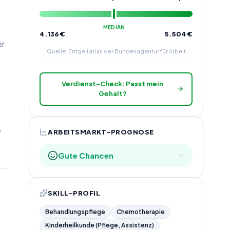
MEDIAN
4.136
€
5.504
€
er
Quelle: Entgeltatlas der Bundesagentur für Arbeit
Verdienst-Check: Passt mein
Gehalt?
e
ARBEITSMARKT-PROGNOSE
Gute Chancen
SKILL-PROFIL
Behandlungspflege
Chemotherapie
Kinderheilkunde (Pflege, Assistenz)