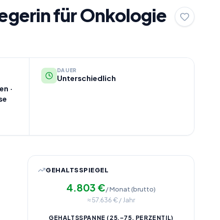
gerin für Onkologie
DAUER
Unterschiedlich
en ·
se
GEHALTSSPIEGEL
4.803
€
/ Monat (brutto)
≈
57.636
€ / Jahr
GEHALTSSPANNE (25.–75. PERZENTIL)