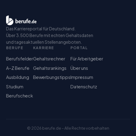
Das Karriereportal für Deutschland.
Über 3.500 Berufe mit echten Gehaltsdaten
und tagesaktuellen Stellenangeboten.
BERUFE
KARRIERE
PORTAL
Berufsfelder
Gehaltsrechner
Für Arbeitgeber
A–Z Berufe
Gehaltsrankings
Über uns
Ausbildung
Bewerbungstipps
Impressum
Studium
Datenschutz
Berufscheck
©
2026
berufe.de – Alle Rechte vorbehalten