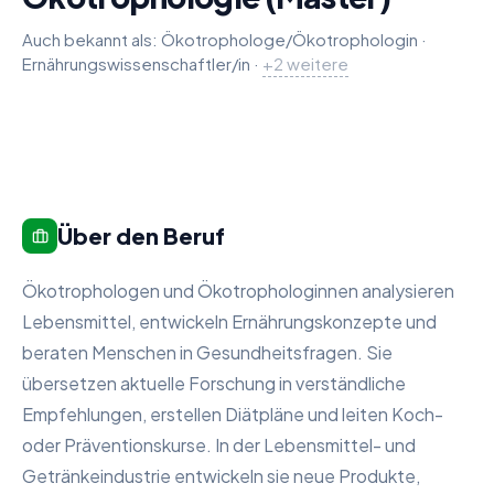
Auch bekannt als:
Ökotrophologe/Ökotrophologin
·
Ernährungswissenschaftler/in
Dietician (m/f)
Nutritionist (m/f)
·
+
2
weitere
Über den Beruf
Ökotrophologen und Ökotrophologinnen analysieren
Lebensmittel, entwickeln Ernährungskonzepte und
beraten Menschen in Gesundheitsfragen. Sie
übersetzen aktuelle Forschung in verständliche
Empfehlungen, erstellen Diätpläne und leiten Koch-
oder Präventionskurse. In der Lebensmittel- und
Getränkeindustrie entwickeln sie neue Produkte,