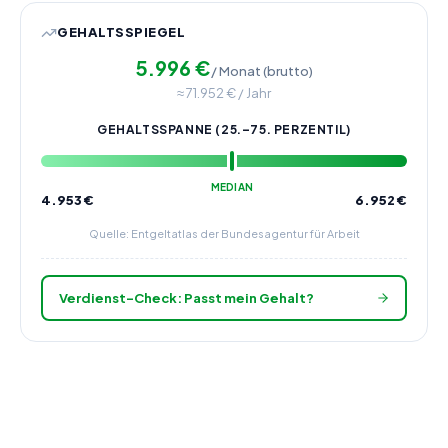
GEHALTSSPIEGEL
5.996
€
/ Monat (brutto)
≈
71.952
€ / Jahr
GEHALTSSPANNE (25.–75. PERZENTIL)
MEDIAN
4.953
€
6.952
€
Quelle: Entgeltatlas der Bundesagentur für Arbeit
Verdienst-Check: Passt mein Gehalt?