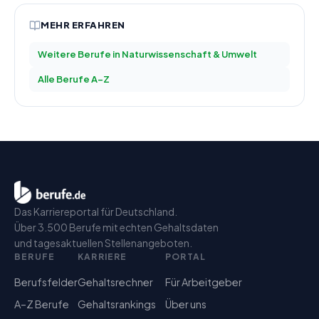
MEHR ERFAHREN
Weitere Berufe in
Naturwissenschaft & Umwelt
Alle Berufe A–Z
Das Karriereportal für Deutschland.
Über 3.500 Berufe mit echten Gehaltsdaten
und tagesaktuellen Stellenangeboten.
BERUFE
KARRIERE
PORTAL
Berufsfelder
Gehaltsrechner
Für Arbeitgeber
A–Z Berufe
Gehaltsrankings
Über uns