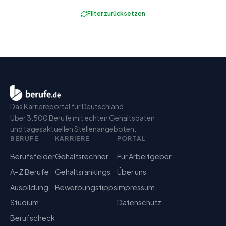
Filter zurücksetzen
Das Karriereportal für Deutschland.
Über 3.500 Berufe mit echten Gehaltsdaten
und tagesaktuellen Stellenangeboten.
BERUFE
KARRIERE
PORTAL
Berufsfelder
Gehaltsrechner
Für Arbeitgeber
A–Z Berufe
Gehaltsrankings
Über uns
Ausbildung
Bewerbungstipps
Impressum
Studium
Datenschutz
Berufscheck