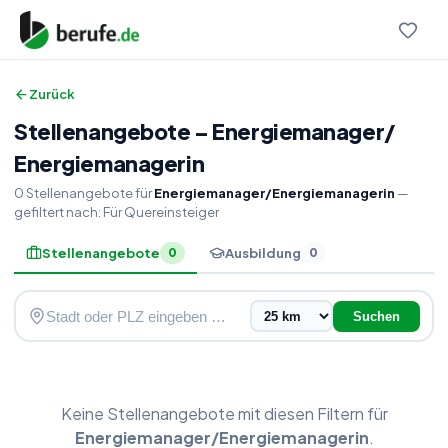
Zurück
Stellenangebote
–
Energiemanager
/
Energiemanagerin
0
Stellenangebote
für
Energiemanager/Energiemanagerin
—
gefiltert nach:
Für Quereinsteiger
Stellenangebote
Ausbildung
0
0
Suchen
Keine
Stellenangebote
mit diesen Filtern für
Energiemanager/Energiemanagerin
.