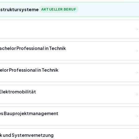
rastruktursysteme
AKTUELLER BERUF
achelor Professional in Technik
lor Professional in Technik
 Elektromobilität
tales Bauprojektmanagement
nik und Systemvernetzung