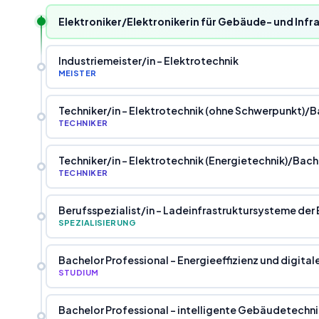
Elektroniker/Elektronikerin für Gebäude- und Inf
Industriemeister
/
in - Elektrotechnik
MEISTER
Techniker
/
in - Elektrotechnik (ohne Schwerpunkt)
/
B
TECHNIKER
Techniker
/
in - Elektrotechnik (Energietechnik)
/
Bache
TECHNIKER
Berufsspezialist
/
in - Ladeinfrastruktursysteme der
SPEZIALISIERUNG
Bachelor Professional - Energieeffizienz und digi
STUDIUM
Bachelor Professional - intelligente Gebäudetech