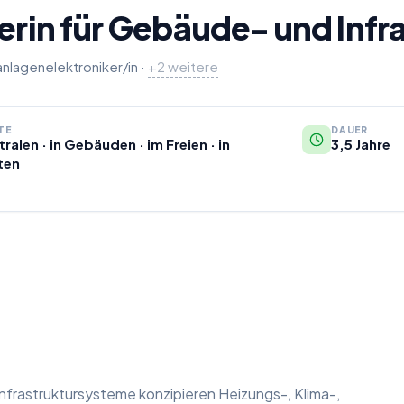
kerin für Gebäude- und Inf
nlagenelektroniker/in
Elektrotechniker/in
Electronics technician (m/f) for building 
·
+
2
weitere
TE
DAUER
tralen · in Gebäuden · im Freien · in
3,5 Jahre
ten
Infrastruktursysteme konzipieren Heizungs-, Klima-,