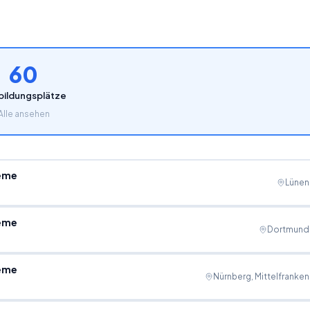
60
bildungsplätze
Alle ansehen
teme
Lünen
teme
Dortmund
teme
Nürnberg, Mittelfranken