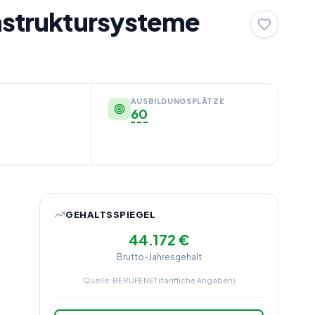
rastruktursysteme
and infrastructure systems
AUSBILDUNGSPLÄTZE
60
GEHALTSSPIEGEL
44.172 €
Brutto-Jahresgehalt
Quelle: BERUFENET (tarifliche Angaben)