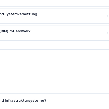
 und Systemvernetzung
 (BIM) im Handwerk
und Infrastruktursysteme?