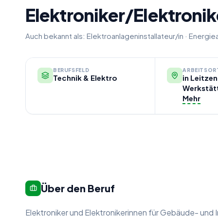
Elektroniker/Elektroni
Auch bekannt als:
Elektroanlageninstallateur/in
·
Energiea
BERUFSFELD
ARBEITSOR
Technik & Elektro
in Leitzen
Werkstät
Mehr
Über den Beruf
Elektroniker und Elektronikerinnen für Gebäude- und 