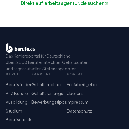
Direkt auf arbeitsagentur.de suchen
Das Karriereportal für Deutschland.
Über 3.500 Berufe mit echten Gehaltsdaten
und tagesaktuellen Stellenangeboten.
BERUFE
KARRIERE
PORTAL
Berufsfelder
Gehaltsrechner
Für Arbeitgeber
A–Z Berufe
Gehaltsrankings
Über uns
Ausbildung
Bewerbungstipps
Impressum
Studium
Datenschutz
Berufscheck