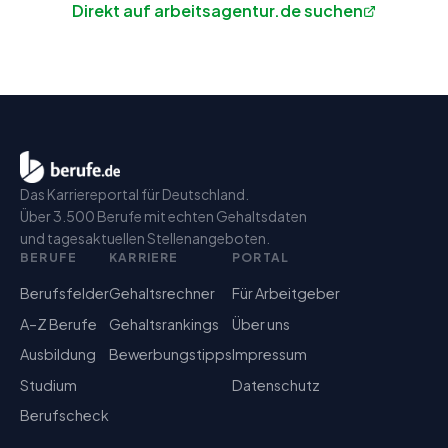
Direkt auf arbeitsagentur.de suchen
Das Karriereportal für Deutschland.
Über 3.500 Berufe mit echten Gehaltsdaten
und tagesaktuellen Stellenangeboten.
BERUFE
KARRIERE
PORTAL
Berufsfelder
Gehaltsrechner
Für Arbeitgeber
A–Z Berufe
Gehaltsrankings
Über uns
Ausbildung
Bewerbungstipps
Impressum
Studium
Datenschutz
Berufscheck