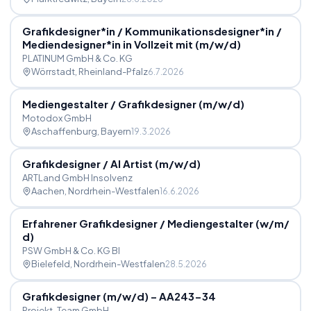
Grafikdesigner*in
/
Kommunikationsdesigner*in
/
Mediendesigner*in in Vollzeit mit (m
/
w
/
d)
PLATINUM GmbH & Co. KG
Wörrstadt
, Rheinland-Pfalz
6.7.2026
Mediengestalter
/
Grafikdesigner (m
/
w
/
d)
Motodox GmbH
Aschaffenburg
, Bayern
19.3.2026
Grafikdesigner
/
AI Artist (m
/
w
/
d)
ARTLand GmbH Insolvenz
Aachen
, Nordrhein-Westfalen
16.6.2026
Erfahrener Grafikdesigner
/
Mediengestalter (w
/
m
/
d)
PSW GmbH & Co. KG BI
Bielefeld
, Nordrhein-Westfalen
28.5.2026
Grafikdesigner (m
/
w
/
d) – AA243-34
Projekt-Team GmbH