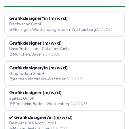
Grafikdesigner*in (m
/
w
/
d)
Frechverlag GmbH
Gerlingen, Württemberg
, Baden-Württemberg
27.7.2026
Grafikdesigner (m
/
w
/
d)
Hays Professional Solutions GmbH
München
, Bayern
15.7.2026
Grafikdesigner
/
in (m
/
w
/
d)
Graphodata GmbH
Aachen
, Nordrhein-Westfalen
26.6.2026
Grafikdesigner (m
/
w
/
d)
agilitas GmbH
Pforzheim
, Baden-Württemberg
24.7.2026
✔️ Grafikdesigner
/
in (m
/
w
/
d)
Destillerie Dr. Rauch GmbH
Marktredwitz
, Bayern
26.6.2026