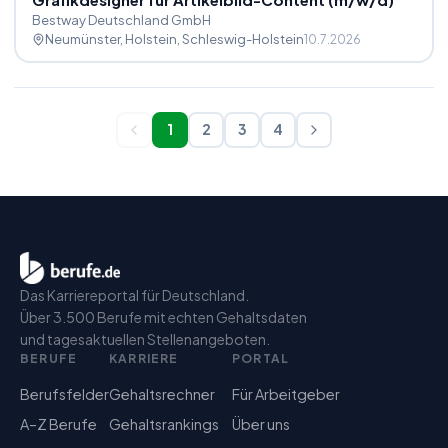
Bestway Deutschland GmbH
Neumünster, Holstein
, Schleswig-Holstein
10.7.2026
1
2
3
4
Das Karriereportal für Deutschland.
Über 3.500 Berufe mit echten Gehaltsdaten
und tagesaktuellen Stellenangeboten.
BERUFE
KARRIERE
PORTAL
Berufsfelder
Gehaltsrechner
Für Arbeitgeber
A–Z Berufe
Gehaltsrankings
Über uns