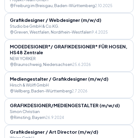
Freiburg im Breisgau
, Baden-Württemberg
2.10.2025
Grafikdesigner
/
Webdesigner (m
/
w
/
d)
Studio be GmbH & Co.KG.
Greven, Westfalen
, Nordrhein-Westfalen
9.4.2025
MODEDESIGNER*
/
GRAFIKDESIGNER* FÜR HOSEN,
HS48 Zentrale
NEW YORKER
Braunschweig
, Niedersachsen
25.6.2026
Mediengestalter
/
Grafikdesigner (m
/
w
/
d)
Hirsch & Wölfl GmbH
Vellberg
, Baden-Württemberg
2.7.2026
GRAFIKDESIGNER
/
MEDIENGESTALTER (m
/
w
/
d)
Simon Christian
Rimsting
, Bayern
26.9.2024
Grafikdesigner
/
Art Director (m
/
w
/
d)