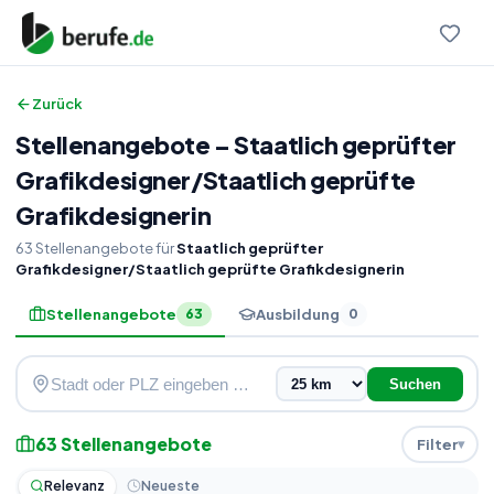
Zurück
Stellenangebote
–
Staatlich geprüfter
Grafikdesigner
/
Staatlich geprüfte
Grafikdesignerin
63
Stellenangebote
für
Staatlich geprüfter
Grafikdesigner/Staatlich geprüfte Grafikdesignerin
Stellenangebote
Ausbildung
63
0
Suchen
63
Stellenangebote
Filter
Relevanz
Neueste