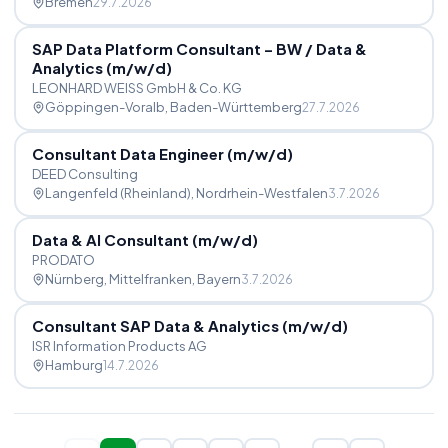
Bremen
29.7.2026
SAP Data Platform Consultant – BW
/
Data &
Analytics (m
/
w
/
d)
LEONHARD WEISS GmbH & Co. KG
Göppingen-Voralb
, Baden-Württemberg
27.7.2026
Consultant Data Engineer (m
/
w
/
d)
DEED Consulting
Langenfeld (Rheinland)
, Nordrhein-Westfalen
3.7.2026
Data & AI Consultant (m
/
w
/
d)
PRODATO
Nürnberg, Mittelfranken
, Bayern
3.7.2026
Consultant SAP Data & Analytics (m
/
w
/
d)
ISR Information Products AG
Hamburg
14.7.2026