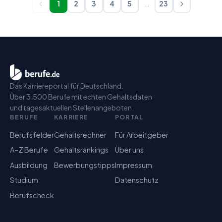
1
2
3
4
5
…
23
Das Karriereportal für Deutschland.
Über 3.500 Berufe mit echten Gehaltsdaten
und tagesaktuellen Stellenangeboten.
BERUFE
KARRIERE
PORTAL
Berufsfelder
Gehaltsrechner
Für Arbeitgeber
A–Z Berufe
Gehaltsrankings
Über uns
Ausbildung
Bewerbungstipps
Impressum
Studium
Datenschutz
Berufscheck