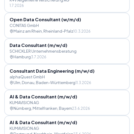
R+V Allgemeine Versicherung AG
1.7.2026
Open Data Consultant (w
/
m
/
d)
CONITAS GmbH
Mainz am Rhein
, Rheinland-Pfalz
10.3.2026
Data Consultant (m
/
w
/
d)
SCHICKLER Unternehmensberatung
Hamburg
3.7.2026
Consultant Data Engineering (m
/
w
/
d)
alphaQuest GmbH
Ulm, Donau
, Baden-Württemberg
11.3.2026
AI & Data Consultant (m
/
w
/
d)
KUMAVISION AG
Nürnberg, Mittelfranken
, Bayern
23.6.2026
AI & Data Consultant (m
/
w
/
d)
KUMAVISION AG