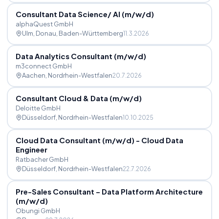
Consultant Data Science
/
AI (m
/
w
/
d)
alphaQuest GmbH
Ulm, Donau
, Baden-Württemberg
11.3.2026
Data Analytics Consultant (m
/
w
/
d)
m3connect GmbH
Aachen
, Nordrhein-Westfalen
20.7.2026
Consultant Cloud & Data (m
/
w
/
d)
Deloitte GmbH
Düsseldorf
, Nordrhein-Westfalen
10.10.2025
Cloud Data Consultant (m
/
w
/
d) - Cloud Data
Engineer
Ratbacher GmbH
Düsseldorf
, Nordrhein-Westfalen
22.7.2026
Pre-Sales Consultant – Data Platform Architecture
(m
/
w
/
d)
Obungi GmbH