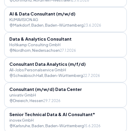
Dortmund
, Nordrhein-Westfalen
23.6.2026
AI & Data Consultant (m
/
w
/
d)
KUMAVISION AG
Markdorf, Baden
, Baden-Württemberg
23.6.2026
Data & Analytics Consultant
Holtkamp Consulting GmbH
Nordhorn
, Niedersachsen
27.1.2026
Consultant Data Analytics (m
/
f
/
d)
All-Jobs Personalservice GmbH
Schwäbisch Hall
, Baden-Württemberg
22.7.2026
Consultant (m
/
w
/
d) Data Center
univativ GmbH
Dreieich
, Hessen
29.7.2026
Senior Technical Data & AI Consultant*
inovex GmbH
Karlsruhe, Baden
, Baden-Württemberg
15.6.2026