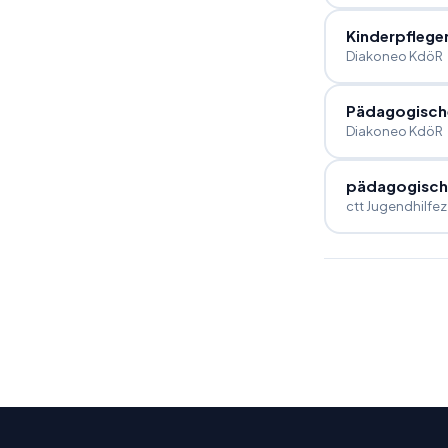
Kinderpflege
Diakoneo KdöR
Pädagogische
Diakoneo KdöR
pädagogisch
ctt Jugendhilfe