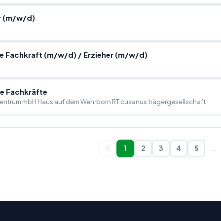
r (m
/
w
/
d)
 Fachkraft (m
/
w
/
d)
/
Erzieher (m
/
w
/
d)
e Fachkräfte
zentrum mbH Haus auf dem Wehrborn RT cusanus trägergesellschaft
1
2
3
4
5
…