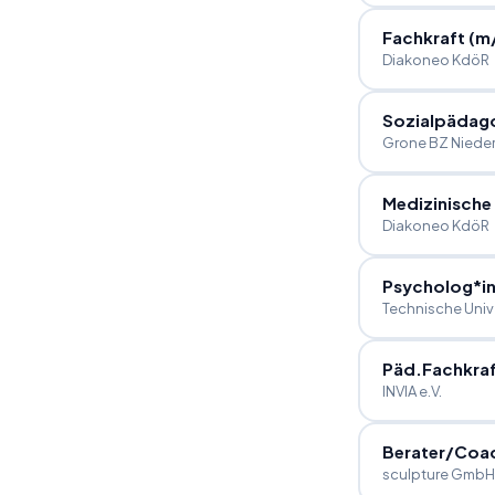
Fachkraft (m
Diakoneo KdöR
Sozialpädag
Grone BZ Nied
Medizinische
Diakoneo KdöR
Psycholog*in 
Technische Univ
Päd.Fachkraf
INVIA e.V.
Berater
/
Coa
sculpture GmbH -