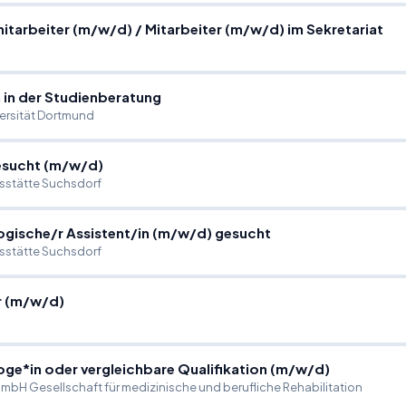
itarbeiter (m
/
w
/
d)
/
Mitarbeiter (m
/
w
/
d) im Sekretariat
 in der Studienberatung
ersität Dortmund
esucht (m
/
w
/
d)
sstätte Suchsdorf
ogische
/
r Assistent
/
in (m
/
w
/
d) gesucht
sstätte Suchsdorf
r (m
/
w
/
d)
ge*in oder vergleichbare Qualifikation (m
/
w
/
d)
mbH Gesellschaft für medizinische und berufliche Rehabilitation