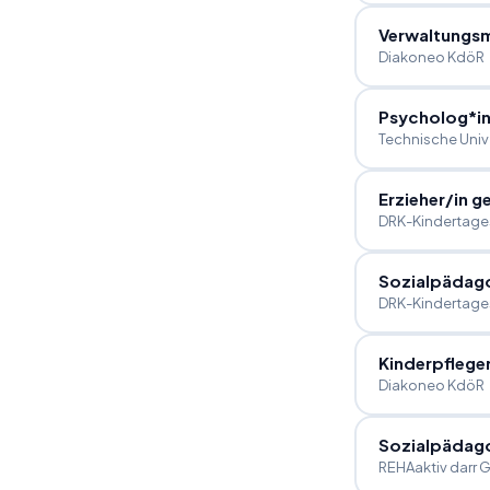
Verwaltungsm
Diakoneo KdöR
Psycholog*in
Technische Univ
Erzieher
/
in g
DRK-Kindertage
Sozialpädag
DRK-Kindertage
Kinderpflege
Diakoneo KdöR
Sozialpädago
REHAaktiv darr G