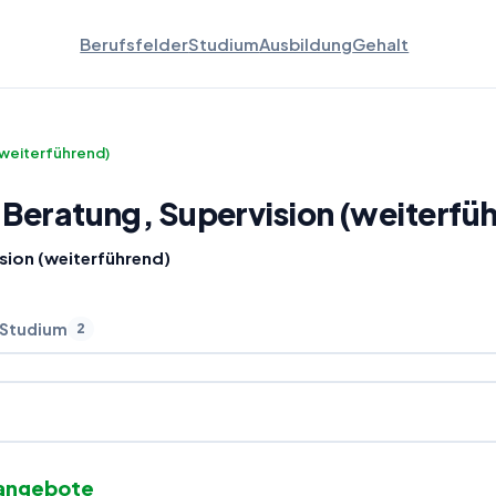
Berufsfelder
Studium
Ausbildung
Gehalt
(weiterführend)
Beratung, Supervision (weiterfü
sion (weiterführend)
 Studium
2
nangebote