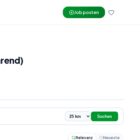
Job posten
hrend)
Suchen
Relevanz
Neueste