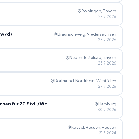
Polsingen
, Bayern
27.7.2026
/
w
/
d)
Braunschweig
, Niedersachsen
28.7.2026
Neuendettelsau
, Bayern
23.7.2026
Dortmund
, Nordrhein-Westfalen
29.7.2026
nnen für 20 Std.
/
Wo.
Hamburg
30.7.2026
Kassel, Hessen
, Hessen
21.3.2024