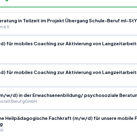
ratung in Teilzeit im Projekt Übergang Schule-Beruf ml-St
 e.V.
/
d) für mobiles Coaching zur Aktivierung von Langzeitarbeit
/
d) für mobiles Coaching zur Aktivierung von Langzeitarbeit
(m
/
w
/
d) in der Erwachsenenbildung
/
psychosoziale Beratu
statt Beruf gGmbH
ine Heilpädagogische Fachkraft (m
/
w
/
d) für unsere mobile
rg
bH