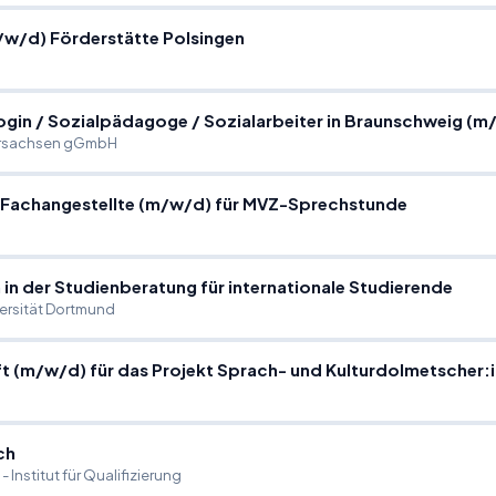
/
w
/
d) Förderstätte Polsingen
ogin
/
Sozialpädagoge
/
Sozialarbeiter in Braunschweig (m
ersachsen gGmbH
 Fachangestellte (m
/
w
/
d) für MVZ-Sprechstunde
in der Studienberatung für internationale Studierende
ersität Dortmund
t (m
/
w
/
d) für das Projekt Sprach- und Kulturdolmetscher:i
ch
 Institut für Qualifizierung