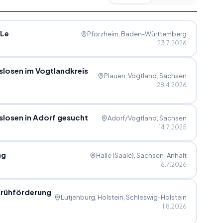
YLe
Pforzheim
, Baden-Württemberg
23.7.2026
slosen im Vogtlandkreis
Plauen, Vogtland
, Sachsen
28.4.2026
slosen in Adorf gesucht
Adorf/Vogtland
, Sachsen
14.7.2025
ng
Halle (Saale)
, Sachsen-Anhalt
16.7.2026
 Frühförderung
Lütjenburg, Holstein
, Schleswig-Holstein
1.8.2026