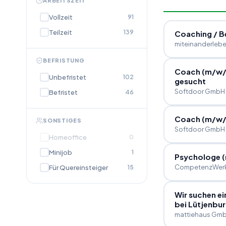
ARBEITSZEIT
Vollzeit
91
Teilzeit
139
Coaching
/
Be
miteinanderleben
BEFRISTUNG
Coach (m
/
w
Unbefristet
102
gesucht
Softdoor GmbH
Befristet
46
Coach (m
/
w
SONSTIGES
Softdoor GmbH
Homeoffice
0
Minijob
1
Psychologe 
CompetenzWerk
Für Quereinsteiger
15
Wir suchen e
bei Lütjenbu
mattiehaus Gm