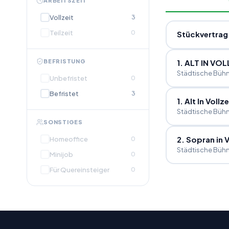
ARBEITSZEIT
Vollzeit
3
Teilzeit
0
Stückvertrag
BEFRISTUNG
1. ALT IN VOL
Städtische Bühn
Unbefristet
0
Befristet
3
1. Alt In Vollz
Städtische Bühn
SONSTIGES
2. Sopran in 
Homeoffice
0
Städtische Bühn
Minijob
0
Für Quereinsteiger
0