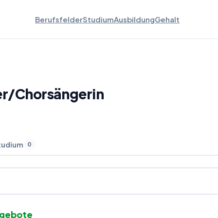
Berufsfelder
Studium
Ausbildung
Gehalt
er
/
Chorsängerin
tudium
0
ngebote