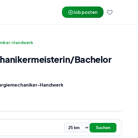
Job posten
haniker-Handwerk
hanikermeisterin
/
Bachelor
irurgiemechaniker-Handwerk
Suchen