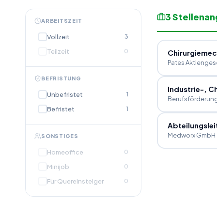
3
Stellena
ARBEITSZEIT
Vollzeit
3
Teilzeit
0
Chirurgiemec
Pates Aktienges
BEFRISTUNG
Industrie-, C
Unbefristet
1
Berufsförderun
Befristet
1
Abteilungslei
Medworx GmbH
SONSTIGES
Homeoffice
0
Minijob
0
Für Quereinsteiger
0