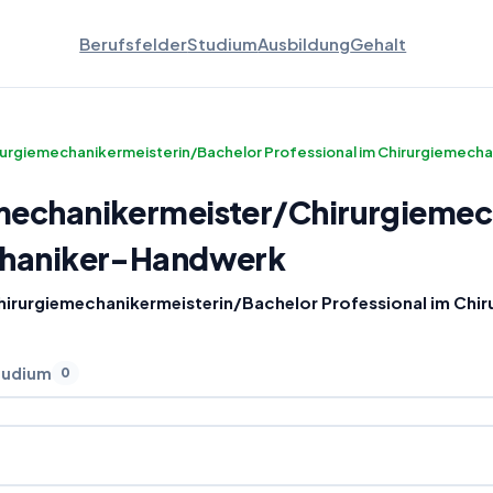
Berufsfelder
Studium
Ausbildung
Gehalt
urgiemechanikermeisterin/Bachelor Professional im Chirurgiemec
mechanikermeister
/
Chirurgiemec
echaniker-Handwerk
hirurgiemechanikermeisterin/Bachelor Professional im Ch
tudium
0