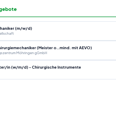
ngebote
haniker (m
/
w
/
d)
ellschaft
hirurgiemechaniker (Meister o..mind. mit AEVO)
gszentrum Möhringen gGmbH
ter
/
in (w
/
m
/
d) - Chirurgische Instrumente