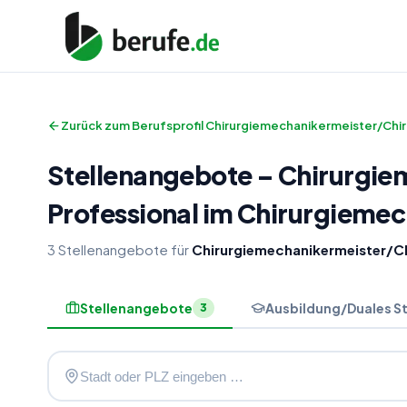
Zurück zum Berufsprofil
Chirurgiemechanikermeister/Chir
Stellenangebote
–
Chirurgie
Professional im Chirurgiem
3
Stellenangebote
für
Chirurgiemechanikermeister/C
Stellenangebote
Ausbildung/Duales S
3