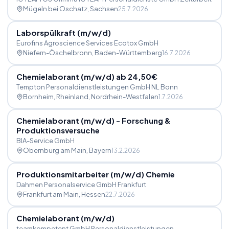
Mügeln bei Oschatz
, Sachsen
25.7.2026
Laborspülkraft (m
/
w
/
d)
Eurofins Agroscience Services Ecotox GmbH
Niefern-Öschelbronn
, Baden-Württemberg
16.7.2026
Chemielaborant (m
/
w
/
d) ab 24,50€
Tempton Personaldienstleistungen GmbH NL Bonn
Bornheim, Rheinland
, Nordrhein-Westfalen
1.7.2026
Chemielaborant (m
/
w
/
d) - Forschung &
Produktionsversuche
BIA-Service GmbH
Obernburg am Main
, Bayern
13.2.2026
Produktionsmitarbeiter (m
/
w
/
d) Chemie
Dahmen Personalservice GmbH Frankfurt
Frankfurt am Main
, Hessen
22.7.2026
Chemielaborant (m
/
w
/
d)
teamkompetent GmbH Personaldienstleistungen