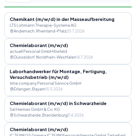
Chemikant (m
/
w
/
d) in der Masseaufbereitung
LTS Lohmann Therapie-Systeme AG
Andernach
, Rheinland-Pfalz
20.7.2026
Chemielaborant (m
/
w
/
d)
actuell Personal GmbH Krefeld
Düsseldorf
, Nordrhein-Westfalen
14.7.2026
Laborhandwerker für Montage, Fertigung,
Versuchsbetrieb (m
/
w
/
d)
time company Personal Service GmbH
Erlangen
, Bayern
15.5.2026
Chemielaborant (m
/
w
/
d) in Schwarzheide
Sel Hermes GmbH & Co. KG
Schwarzheide
, Brandenburg
11.6.2026
Chemielaborant (m
/
w
/
d)
IC TEAM GS Grimma IC TEAM Personaldienste GmbH Zeitarbeit