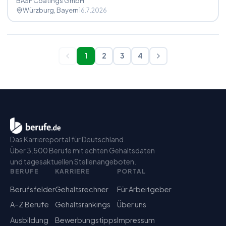
BASF Coatings GmbH
Würzburg
, Bayern
16.7.2026
1
2
3
4
Das Karriereportal für Deutschland.
Über 3.500 Berufe mit echten Gehaltsdaten
und tagesaktuellen Stellenangeboten.
BERUFE
KARRIERE
PORTAL
Berufsfelder
Gehaltsrechner
Für Arbeitgeber
A–Z Berufe
Gehaltsrankings
Über uns
Ausbildung
Bewerbungstipps
Impressum