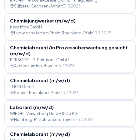
RASANT Personal-Leasing GmbH Magdeburg
Sülzetal
, Sachsen-Anhalt
31.3.2025
Chemiejungwerker (m
/
w
/
d)
nexoffice GmbH
Ludwigshafen am Rhein
, Rheinland-Pfalz
10.3.2025
Chemielaborant
/
in Prozessüberwachung gesucht
(m
/
w
/
d)
PERSODY HR-Solutions GmbH
Aschau am Inn
, Bayern
16.7.2026
Chemielaborant (m
/
w
/
d)
THOR GmbH
Speyer
, Rheinland-Pfalz
23.7.2026
Laborant (m
/
w
/
d)
WIEGEL Verwaltung GmbH & Co KG
Nürnberg, Mittelfranken
, Bayern
23.7.2026
Chemielaborant (m
/
w
/
d)