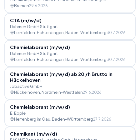
Bremen
29.6.2026
CTA (m
/
w
/
d)
Dahmen GmbH Stuttgart
Leinfelden-Echterdingen
, Baden-Württemberg
30.7.2026
Chemielaborant (m
/
w
/
d)
Dahmen GmbH Stuttgart
Leinfelden-Echterdingen
, Baden-Württemberg
30.7.2026
Chemielaborant (m
/
w
/
d) ab 20 
/
h Brutto in
Hückelhoven
Jobactive GmbH
Hückelhoven
, Nordrhein-Westfalen
29.6.2026
Chemielaborant (m
/
w
/
d)
E. Epple
Herrenberg im Gäu
, Baden-Württemberg
27.7.2026
Chemikant (m
/
w
/
d)