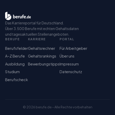
Das Karriereportal für Deutschland.
Über 3.500 Berufe mit echten Gehaltsdaten
und tagesaktuellen Stellenangeboten.
BERUFE
KARRIERE
PORTAL
Berufsfelder
Gehaltsrechner
Für Arbeitgeber
A–Z Berufe
Gehaltsrankings
Über uns
Ausbildung
Bewerbungstipps
Impressum
Studium
Datenschutz
Berufscheck
©
2026
berufe.de – Alle Rechte vorbehalten