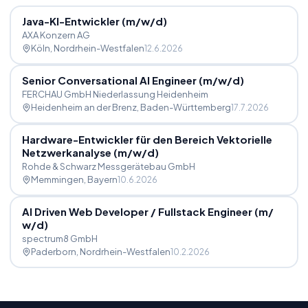
Java-KI-Entwickler (m
/
w
/
d)
AXA Konzern AG
Köln
, Nordrhein-Westfalen
12.6.2026
Senior Conversational AI Engineer (m
/
w
/
d)
FERCHAU GmbH Niederlassung Heidenheim
Heidenheim an der Brenz
, Baden-Württemberg
17.7.2026
Hardware-Entwickler für den Bereich Vektorielle
Netzwerkanalyse (m
/
w
/
d)
Rohde & Schwarz Messgerätebau GmbH
Memmingen
, Bayern
10.6.2026
AI Driven Web Developer
/
Fullstack Engineer (m
/
w
/
d)
spectrum8 GmbH
Paderborn
, Nordrhein-Westfalen
10.2.2026