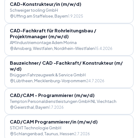
CAD-Konstrukteur
/
in (m
/
w
/
d)
Schweiger tooling GmbH
Uffing am Staffelsee
, Bayern
1.9.2025
CAD-Fachkraft für Rohrleitungsbau
/
Projektmanager (m
/
w
/
d)
AM Industriemontage Adem Morina
Arnsberg, Westfalen
, Nordrhein-Westfalen
15.4.2026
Bauzeichner
/
CAD -Fachkraft
/
Konstrukteur (m
/
w
/
d)
Brüggen Fahrzeugwerk & Service GmbH
Lübtheen
, Mecklenburg-Vorpommern
24.7.2026
CAD
/
CAM - Programmierer (m
/
w
/
d)
Tempton Personaldienstleistungen GmbH NL Viechtach
Geiersthal
, Bayern
1.7.2026
CAD
/
CAM Programmierer
/
in (m
/
w
/
d)
STICHT Technologie GmbH
Schlangenbad, Taunus
, Hessen
2.7.2026