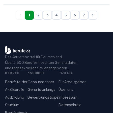
1
2
3
4
5
6
7
Das Karriereportal für Deutschland.
Über 3.500 Berufe mit echten Gehaltsdaten
und tagesaktuellen Stellenangeboten.
BERUFE
KARRIERE
PORTAL
Berufsfelder
Gehaltsrechner
Für Arbeitgeber
A–Z Berufe
Gehaltsrankings
Über uns
Ausbildung
Bewerbungstipps
Impressum
Studium
Datenschutz
Berufscheck