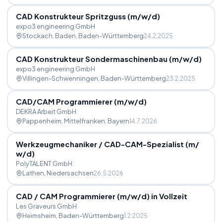
CAD Konstrukteur Spritzguss (m
/
w
/
d)
expo3 engineering GmbH
Stockach, Baden
, Baden-Württemberg
24.2.2025
CAD Konstrukteur Sondermaschinenbau (m
/
w
/
d)
expo3 engineering GmbH
Villingen-Schwenningen
, Baden-Württemberg
23.2.2025
CAD
/
CAM Programmierer (m
/
w
/
d)
DEKRA Arbeit GmbH
Pappenheim, Mittelfranken
, Bayern
14.7.2026
Werkzeugmechaniker
/
CAD-CAM-Spezialist (m
/
w
/
d)
PolyTALENT GmbH
Lathen
, Niedersachsen
26.5.2026
CAD
/
CAM Programmierer (m
/
w
/
d) in Vollzeit
Les Graveurs GmbH
Heimsheim
, Baden-Württemberg
1.2.2025