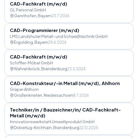
CAD-Fachkraft (m
/
w
/
d)
GL Personal GmbH
Gersthofen
, Bayern
23.7.2026
CAD-Programmierer (m
/
w
/
d)
LMS Landshuter Metall- und Schweißtechnik GmbH
Ergolding
, Bayern
29.6.2026
CAD-Fachkraft (m
/
w
/
d)
Schiffler-Möbel GmbH
Wahrenbrück
, Brandenburg
23.5.2024
CAD-Konstrukteur
/
-in Metall (m
/
w
/
d), Ahlhorn
Gräper Ahlhorn
Großenkneten
, Niedersachsen
8.7.2026
Techniker
/
in
/
Bauzeichner
/
in
/
CAD-Fachkraft-
Metall (m
/
w
/
d)
Innovationswerkstatt Umweltprodukt GmbH
Doberlug-Kirchhain
, Brandenburg
22.12.2025