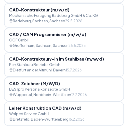
CAD-Konstrukteur (m
/
w
/
d)
Mechanische Fertigung Radeberg GmbH & Co. KG
Radeberg, Sachsen
, Sachsen
29.5.2026
CAD
/
CAM Programmierer (m
/
w
/
d)
GGF GmbH
Großenhain, Sachsen
, Sachsen
26.5.2025
CAD-Konstrukteur
/
-in im Stahlbau (m
/
w
/
d)
Perr Stahlbau Betriebs GmbH
Dietfurt an der Altmühl
, Bayern
15.7.2026
CAD-Zeichner (M
/
W
/
D)
BESTpro Personalkonzepte GmbH
Wuppertal
, Nordrhein-Westfalen
12.7.2026
Leiter Konstruktion CAD (m
/
w
/
d)
Wolpert Service GmbH
Bretzfeld
, Baden-Württemberg
16.2.2026