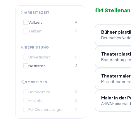
4
Stellena
ARBEITSZEIT
Vollzeit
4
Teilzeit
0
Bühnenplastik
Deutsches Natio
BEFRISTUNG
Theaterplasti
Unbefristet
0
Brandenburgische
Befristet
2
Theatermaler
Musiktheater im
SONSTIGES
Homeoffice
0
Maler in der 
Minijob
0
ARWA Personald
Für Quereinsteiger
0