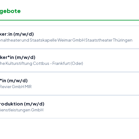
ngebote
er:in (m
/
w
/
d)
naltheater und Staatskapelle Weimar GmbH Staatstheater Thüringen
ker*in (m
/
w
/
d)
 Kulturstiftung Cottbus - Frankfurt (Oder)
*in (m
/
w
/
d)
 Revier GmbH MIR
Produktion (m
/
w
/
d)
ienstleistungen GmbH