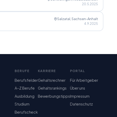
20.5.2025
Salzatal
, Sachsen-Anhalt
4.9.2025
BERUFE
KARRIERE
PORTAL
Berufsfelder
Gehaltsrechner
Für Arbeitgeber
A–Z Berufe
Gehaltsrankings
Über uns
Ausbildung
Bewerbungstipps
Impressum
Studium
Datenschutz
Berufscheck