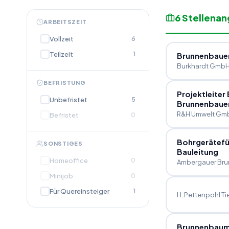
6
Stellena
ARBEITSZEIT
Vollzeit
6
Teilzeit
1
Brunnenbauer
Burkhardt GmbH
BEFRISTUNG
Projektleite
Unbefristet
5
Brunnenbaue
R&H Umwelt Gm
Befristet
0
Bohrgerätefü
SONSTIGES
Bauleitung
Homeoffice
0
Ambergauer Brun
Minijob
0
Für Quereinsteiger
1
H. Pettenpohl T
Brunnenbaume