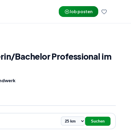
Job posten
rin
/
Bachelor Professional im
andwerk
Suchen