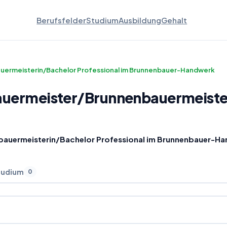
Berufsfelder
Studium
Ausbildung
Gehalt
ermeisterin/Bachelor Professional im Brunnenbauer-Handwerk
uermeister
/
Brunnenbauermeiste
auermeisterin/Bachelor Professional im Brunnenbauer-H
tudium
0