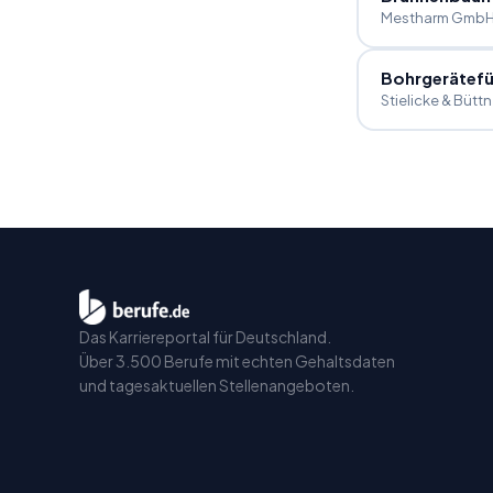
Mestharm Gmb
Bohrgerätefü
Stielicke & Büt
Das Karriereportal für Deutschland.
Über 3.500 Berufe mit echten Gehaltsdaten
und tagesaktuellen Stellenangeboten.