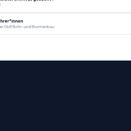
H
hrer*innen
tner GbR Bohr- und Brunnenbau