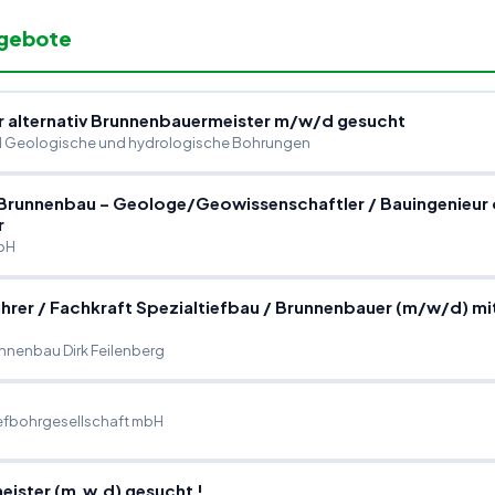
ngebote
 alternativ Brunnenbauermeister m
/
w
/
d gesucht
 Geologische und hydrologische Bohrungen
r Brunnenbau – Geologe
/
Geowissenschaftler
/
Bauingenieur 
r
bH
hrer
/
Fachkraft Spezialtiefbau
/
Brunnenbauer (m
/
w
/
d) mi
nenbau Dirk Feilenberg
iefbohrgesellschaft mbH
ister (m,w,d) gesucht !