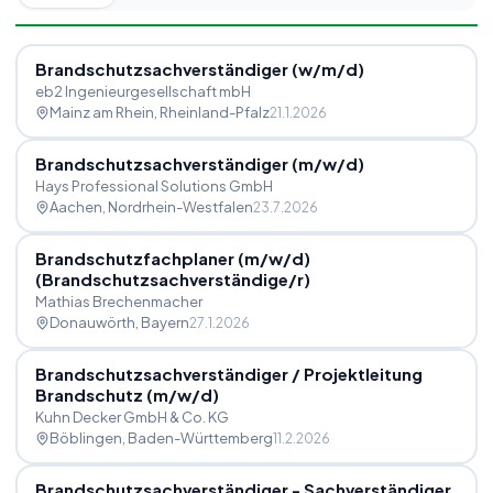
Brandschutzsachverständiger (w
/
m
/
d)
eb2 Ingenieurgesellschaft mbH
Mainz am Rhein
, Rheinland-Pfalz
21.1.2026
Brandschutzsachverständiger (m
/
w
/
d)
Hays Professional Solutions GmbH
Aachen
, Nordrhein-Westfalen
23.7.2026
Brandschutzfachplaner (m
/
w
/
d)
(Brandschutzsachverständige
/
r)
Mathias Brechenmacher
Donauwörth
, Bayern
27.1.2026
Brandschutzsachverständiger
/
Projektleitung
Brandschutz (m
/
w
/
d)
Kuhn Decker GmbH & Co. KG
Böblingen
, Baden-Württemberg
11.2.2026
Brandschutzsachverständiger - Sachverständiger