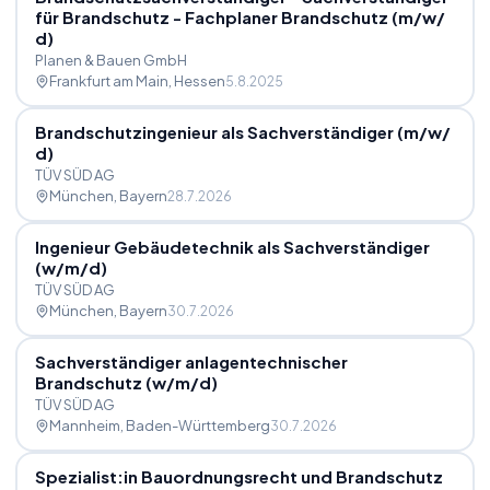
für Brandschutz - Fachplaner Brandschutz (m
/
w
/
d)
Planen & Bauen GmbH
Frankfurt am Main
, Hessen
5.8.2025
Brandschutzingenieur als Sachverständiger (m
/
w
/
d)
TÜV SÜD AG
München
, Bayern
28.7.2026
Ingenieur Gebäudetechnik als Sachverständiger
(w
/
m
/
d)
TÜV SÜD AG
München
, Bayern
30.7.2026
Sachverständiger anlagentechnischer
Brandschutz (w
/
m
/
d)
TÜV SÜD AG
Mannheim
, Baden-Württemberg
30.7.2026
Spezialist:in Bauordnungsrecht und Brandschutz