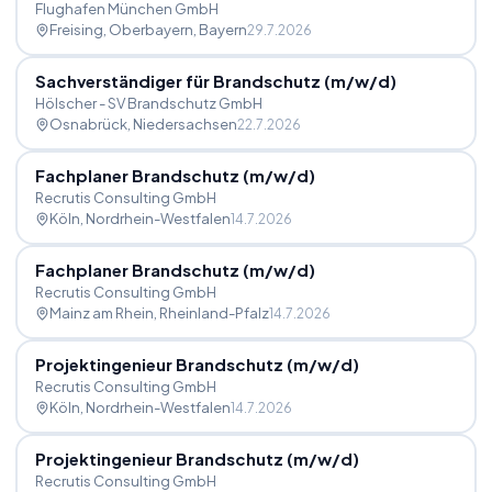
Flughafen München GmbH
Freising, Oberbayern
, Bayern
29.7.2026
Sachverständiger für Brandschutz (m
/
w
/
d)
Hölscher - SV Brandschutz GmbH
Osnabrück
, Niedersachsen
22.7.2026
Fachplaner Brandschutz (m
/
w
/
d)
Recrutis Consulting GmbH
Köln
, Nordrhein-Westfalen
14.7.2026
Fachplaner Brandschutz (m
/
w
/
d)
Recrutis Consulting GmbH
Mainz am Rhein
, Rheinland-Pfalz
14.7.2026
Projektingenieur Brandschutz (m
/
w
/
d)
Recrutis Consulting GmbH
Köln
, Nordrhein-Westfalen
14.7.2026
Projektingenieur Brandschutz (m
/
w
/
d)
Recrutis Consulting GmbH