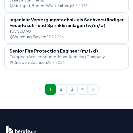
Drees & Sommer SE
Stuttgart
, Baden-Württemberg
16.7.2026
Ingenieur Versorgungstechnik als Sachverständiger
Feuerlösch- und Sprinkleranlagen (w
/
m
/
d)
TÜV SÜD AG
Würzburg
, Bayern
23.7.2026
Senior Fire Protection Engineer (m
/
f
/
d)
European Semiconductor Manufacturing Company
Dresden
, Sachsen
20.7.2026
1
2
3
4