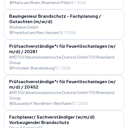
Mainz am Rhein
, Rheinland-Pfalz
14.7.2026
Bauingenieur Brandschutz - Fachplanung
/
Gutachten (m
/
w
/
d)
Workwise GmbH
Frankfurt am Main
, Hessen
28.7.2026
Prüfsachverständige*r für Feuerlöschanlagen (w
/
m
/
d)
/
20281
AMD TÜV Arbeitsmedizinische Di enste GmbH TÜV Rheinland
Group
Potsdam
, Brandenburg
15.7.2026
Prüfsachverständige*r für Feuerlöschanlagen (w
/
m
/
d)
/
20452
AMD TÜV Arbeitsmedizinische Di enste GmbH TÜV Rheinland
Group
Düsseldorf
, Nordrhein-Westfalen
15.7.2026
Fachplaner
/
Sachverständiger (w
/
m
/
d)
Vorbeugender Brandschutz