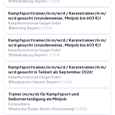
Waldkraiburg
, Bayern
12.5.2026
Kampfsporttrainer
/
in m
/
w
/
d
/
Karatetrainer
/
in m
/
w
/
d gesucht (stundenweise, Minijob bis 603 €)!
Kampfkunstschule Geiger GmbH
Altötting
, Bayern
12.5.2026
Kampfsporttrainer
/
in m
/
w
/
d
/
Karatetrainer
/
in m
/
w
/
d gesucht (stundenweise, Minijob bis 603 €)!
Kampfkunstschule Geiger GmbH
Waldkraiburg
, Bayern
12.5.2026
Kampfsporttrainer
/
in m
/
w
/
d
/
Karatetrainer
/
in m
/
w
/
d gesucht in Teilzeit ab September 2026!
Kampfkunstschule Geiger GmbH
Burghausen, Salzach
, Bayern
12.5.2026
Trainer (m
/
w
/
d) für Kampfsport und
Selbstverteidigung als Minijob
Europa Arena
Karlsruhe, Baden
, Baden-Württemberg
9.3.2026