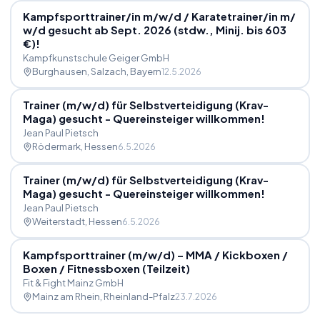
Kampfsporttrainer
/
in m
/
w
/
d
/
Karatetrainer
/
in m
/
w
/
d gesucht ab Sept. 2026 (stdw., Minij. bis 603
€)!
Kampfkunstschule Geiger GmbH
Burghausen, Salzach
, Bayern
12.5.2026
Trainer (m
/
w
/
d) für Selbstverteidigung (Krav-
Maga) gesucht - Quereinsteiger willkommen!
Jean Paul Pietsch
Rödermark
, Hessen
6.5.2026
Trainer (m
/
w
/
d) für Selbstverteidigung (Krav-
Maga) gesucht - Quereinsteiger willkommen!
Jean Paul Pietsch
Weiterstadt
, Hessen
6.5.2026
Kampfsporttrainer (m
/
w
/
d) – MMA
/
Kickboxen
/
Boxen
/
Fitnessboxen (Teilzeit)
Fit & Fight Mainz GmbH
Mainz am Rhein
, Rheinland-Pfalz
23.7.2026