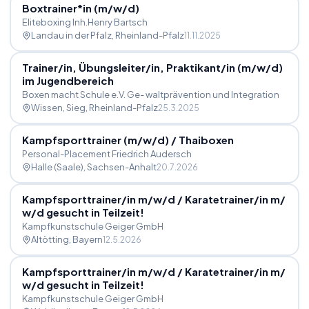
Boxtrainer*in (m
/
w
/
d)
Eliteboxing Inh.Henry Bartsch
Landau in der Pfalz
, Rheinland-Pfalz
11.11.2025
Trainer
/
in, Übungsleiter
/
in, Praktikant
/
in (m
/
w
/
d)
im Jugendbereich
Boxen macht Schule e.V. Ge- waltprävention und Integration
Wissen, Sieg
, Rheinland-Pfalz
25.3.2025
Kampfsporttrainer (m
/
w
/
d)
/
Thaiboxen
Personal-Placement Friedrich Audersch
Halle (Saale)
, Sachsen-Anhalt
20.7.2026
Kampfsporttrainer
/
in m
/
w
/
d
/
Karatetrainer
/
in m
/
w
/
d gesucht in Teilzeit!
Kampfkunstschule Geiger GmbH
Altötting
, Bayern
12.5.2026
Kampfsporttrainer
/
in m
/
w
/
d
/
Karatetrainer
/
in m
/
w
/
d gesucht in Teilzeit!
Kampfkunstschule Geiger GmbH