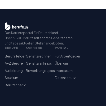
Das Karriereportal für Deutschland.
Über 3.500 Berufe mit echten Gehaltsdaten
und tagesaktuellen Stellenangeboten.
BERUFE
KARRIERE
PORTAL
Berufsfelder
Gehaltsrechner
Für Arbeitgeber
A–Z Berufe
Gehaltsrankings
Über uns
Ausbildung
Bewerbungstipps
Impressum
Studium
Datenschutz
Berufscheck