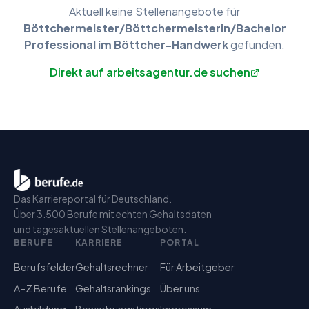
Aktuell keine
Stellenangebote
für
Böttchermeister/Böttchermeisterin/Bachelor
Professional im Böttcher-Handwerk
gefunden.
Direkt auf arbeitsagentur.de suchen
Das Karriereportal für Deutschland.
Über 3.500 Berufe mit echten Gehaltsdaten
und tagesaktuellen Stellenangeboten.
BERUFE
KARRIERE
PORTAL
Berufsfelder
Gehaltsrechner
Für Arbeitgeber
A–Z Berufe
Gehaltsrankings
Über uns