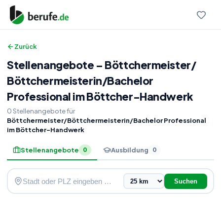
Zurück
Stellenangebote
–
Böttchermeister
/
Böttchermeisterin
/
Bachelor
Professional im Böttcher-Handwerk
0
Stellenangebote
für
Böttchermeister/Böttchermeisterin/Bachelor Professional
im Böttcher-Handwerk
Stellenangebote
Ausbildung
0
0
Suchen