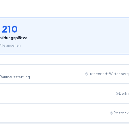
210
bildungsplätze
Alle ansehen
Lutherstadt Wittenberg
, Raumausstattung
Berlin
Rostock