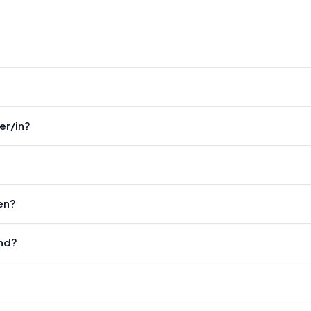
er/in?
en?
end?