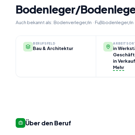
Bodenleger/Bodenlege
Auch bekannt als:
Bodenverleger/in
·
Fußbodenleger/in
BERUFSFELD
ARBEITSOR
Bau & Architektur
in Werkst
Geschäfts
in Verka
Mehr
Über den Beruf