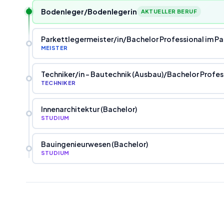
Bodenleger/Bodenlegerin
AKTUELLER BERUF
Parkettlegermeister
/
in
/
Bachelor Professional im 
MEISTER
Techniker
/
in - Bautechnik (Ausbau)
/
Bachelor Profess
TECHNIKER
Innenarchitektur (Bachelor)
STUDIUM
Bauingenieurwesen (Bachelor)
STUDIUM