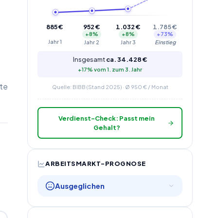
885
€
952
€
1.032
€
1.785
€
+
8
%
+
8
%
+
73
%
Jahr
1
Jahr
2
Jahr
3
Einstieg
Insgesamt
ca.
34.428
€
+
17
% vom 1. zum
3
. Jahr
gte
Quelle: BIBB (Stand 2025) · Ø
950
€ / Monat
Verdienst-Check: Passt mein
Gehalt?
ARBEITSMARKT-PROGNOSE
Ausgeglichen