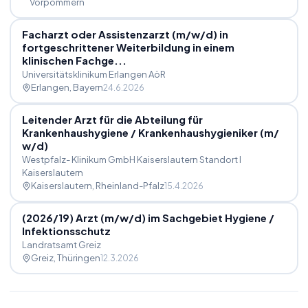
Vorpommern
Facharzt oder Assistenzarzt (m
/
w
/
d) in
fortgeschrittener Weiterbildung in einem
klinischen Fachge...
Universitätsklinikum Erlangen AöR
Erlangen
, Bayern
24.6.2026
Leitender Arzt für die Abteilung für
Krankenhaushygiene
/
Krankenhaushygieniker (m
/
w
/
d)
Westpfalz- Klinikum GmbH Kaiserslautern Standort I
Kaiserslautern
Kaiserslautern
, Rheinland-Pfalz
15.4.2026
(2026
/
19) Arzt (m
/
w
/
d) im Sachgebiet Hygiene
/
Infektionsschutz
Landratsamt Greiz
Greiz
, Thüringen
12.3.2026