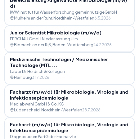
d)
IWW Institut für Wasserforschung gemeinnützigeGmbH
Mülheim an der Ruhr
, Nordrhein-Westfalen
6.5.2026
Junior Scientist Mikrobiologie (m
/
w
/
d)
FERCHAU GmbH Niederlassung Ulm
Biberach an der Riß
, Baden-Württemberg
24.7.2026
Medizinische Technologin
/
Medizinischer
Technologe (MTL ...
Labor Dr. Heidrich & Kollegen
Hamburg
31.7.2026
Facharzt (m
/
w
/
d) für Mikrobiologie, Virologie und
Infektionsepidemiologie
Medlabwahl GmbH & Co. KG
Lüdenscheid
, Nordrhein-Westfalen
28.7.2026
Facharzt (m
/
w
/
d) für Mikrobiologie, Virologie und
Infektionsepidemiologie
Diagnosticum PartG der Fachärzte