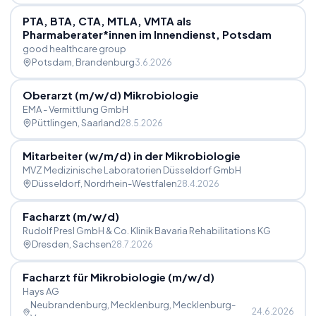
PTA, BTA, CTA, MTLA, VMTA als
Pharmaberater*innen im Innendienst, Potsdam
good healthcare group
Potsdam
, Brandenburg
3.6.2026
Oberarzt (m
/
w
/
d) Mikrobiologie
EMA - Vermittlung GmbH
Püttlingen
, Saarland
28.5.2026
Mitarbeiter (w
/
m
/
d) in der Mikrobiologie
MVZ Medizinische Laboratorien Düsseldorf GmbH
Düsseldorf
, Nordrhein-Westfalen
28.4.2026
Facharzt (m
/
w
/
d)
Rudolf Presl GmbH & Co. Klinik Bavaria Rehabilitations KG
Dresden
, Sachsen
28.7.2026
Facharzt für Mikrobiologie (m
/
w
/
d)
Hays AG
Neubrandenburg, Mecklenburg
, Mecklenburg-
24.6.2026