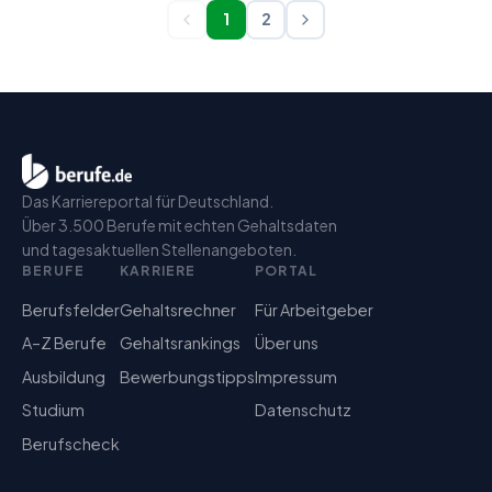
1
2
Das Karriereportal für Deutschland.
Über 3.500 Berufe mit echten Gehaltsdaten
und tagesaktuellen Stellenangeboten.
BERUFE
KARRIERE
PORTAL
Berufsfelder
Gehaltsrechner
Für Arbeitgeber
A–Z Berufe
Gehaltsrankings
Über uns
Ausbildung
Bewerbungstipps
Impressum
Studium
Datenschutz
Berufscheck