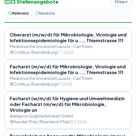
23
Stellenangebote
Filter
Relevanz
Neueste
Oberarzt (m
/
w
/
d) für Mikrobiologie, Virologie und
Infektionsepidemiologie für u..., Thiemstrasse 111
Medizinische Universität Lausitz - Carl Thiem
Cottbus
, Brandenburg
17.7.2026
Facharzt (m
/
w
/
d) für Mikrobiologie, Virologie und
Infektionsepidemiologie für u..., Thiemstrasse 111
Medizinische Universität Lausitz - Carl Thiem
Cottbus
, Brandenburg
8.7.2026
Facharzt (w
/
m
/
d) für Hygiene und Umweltmedizin
oder Facharzt (m
/
w
/
d) für Mikrobiologie,
Virologie un
Asklepios Südpfalzkliniken GmbH
Kandel, Pfalz
, Rheinland-Pfalz
12.5.2026
Bereichsleitung Angewandte Mikrobiologie (m
/
w
/