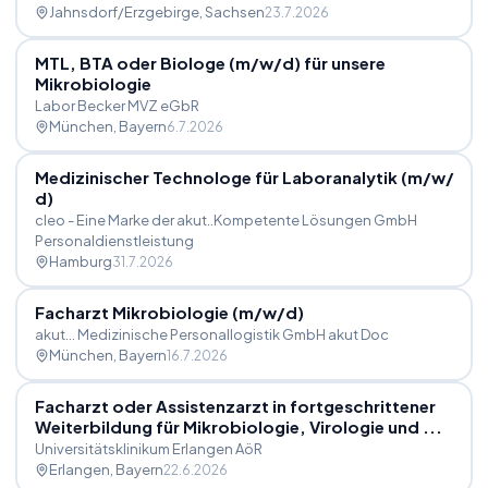
Jahnsdorf/Erzgebirge
, Sachsen
23.7.2026
MTL, BTA oder Biologe (m
/
w
/
d) für unsere
Mikrobiologie
Labor Becker MVZ eGbR
München
, Bayern
6.7.2026
Medizinischer Technologe für Laboranalytik (m
/
w
/
d)
cleo - Eine Marke der akut..Kompetente Lösungen GmbH
Personaldienstleistung
Hamburg
31.7.2026
Facharzt Mikrobiologie (m
/
w
/
d)
akut... Medizinische Personallogistik GmbH akut Doc
München
, Bayern
16.7.2026
Facharzt oder Assistenzarzt in fortgeschrittener
Weiterbildung für Mikrobiologie, Virologie und ...
Universitätsklinikum Erlangen AöR
Erlangen
, Bayern
22.6.2026