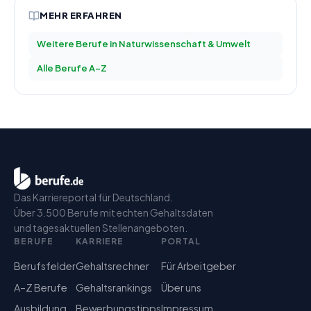
MEHR ERFAHREN
Weitere Berufe in
Naturwissenschaft & Umwelt
Alle Berufe A–Z
Das Karriereportal für Deutschland.
Über 3.500 Berufe mit echten Gehaltsdaten
und tagesaktuellen Stellenangeboten.
BERUFE
KARRIERE
PORTAL
Berufsfelder
Gehaltsrechner
Für Arbeitgeber
A–Z Berufe
Gehaltsrankings
Über uns
Ausbildung
Bewerbungstipps
Impressum