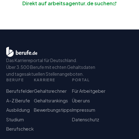
Direkt auf arbeitsagentur.de suchen
Das Karriereportal für Deutschland.
Über 3.500 Berufe mit echten Gehaltsdaten
und tagesaktuellen Stellenangeboten.
BERUFE
KARRIERE
PORTAL
Berufsfelder
Gehaltsrechner
Für Arbeitgeber
A–Z Berufe
Gehaltsrankings
Über uns
Ausbildung
Bewerbungstipps
Impressum
Studium
Datenschutz
Berufscheck