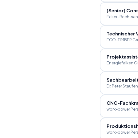
(Senior) Cons
Eckert Rechtsan
Technischer 
ECO-TIMBER Gm
Projektassist
Energiefalken 
Sachbearbeit
Dr. Peter Staufe
CNC-Fachkraf
work-power Per
Produktionsh
work-power Per