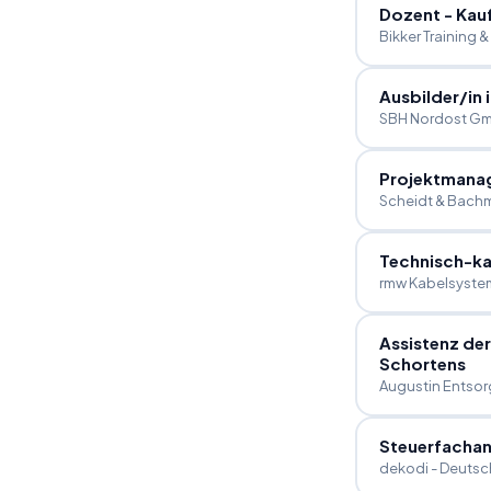
Dozent - Kau
Bikker Training 
Ausbilder
/
in
SBH Nordost G
Projektmana
Scheidt & Bac
Technisch-ka
rmw Kabelsyst
Assistenz de
Schortens
Augustin Entso
Steuerfachan
dekodi - Deutsc