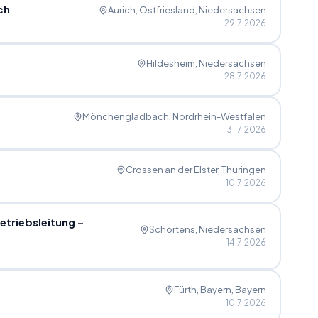
ch
Aurich, Ostfriesland
, Niedersachsen
29.7.2026
Hildesheim
, Niedersachsen
28.7.2026
Mönchengladbach
, Nordrhein-Westfalen
31.7.2026
Crossen an der Elster
, Thüringen
10.7.2026
etriebsleitung –
Schortens
, Niedersachsen
14.7.2026
Fürth, Bayern
, Bayern
10.7.2026