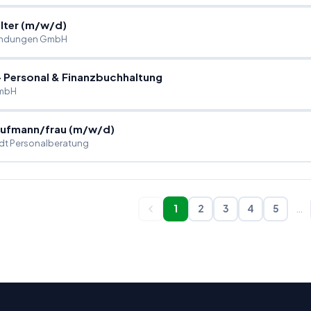
lter (m
/
w
/
d)
ündungen GmbH
- Personal & Finanzbuchhaltung
GmbH
aufmann
/
frau (m
/
w
/
d)
dt Personalberatung
1
2
3
4
5
…