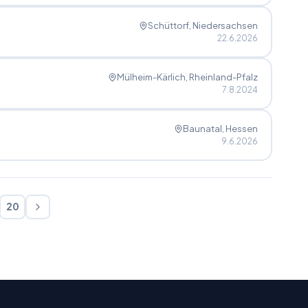
Schüttorf
, Niedersachsen
22.6.2026
Mülheim-Kärlich
, Rheinland-Pfalz
7.8.2024
Baunatal
, Hessen
9.6.2026
20