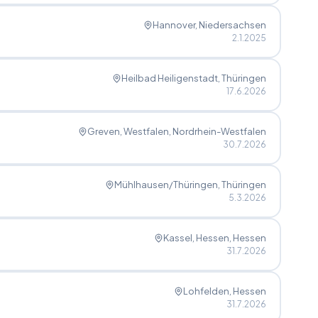
Hannover
, Niedersachsen
2.1.2025
Heilbad Heiligenstadt
, Thüringen
17.6.2026
Greven, Westfalen
, Nordrhein-Westfalen
30.7.2026
Mühlhausen/Thüringen
, Thüringen
5.3.2026
Kassel, Hessen
, Hessen
31.7.2026
Lohfelden
, Hessen
31.7.2026