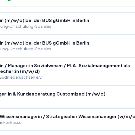
in (m
/
w
/
d) bei der BUS gGmbH in Berlin
dung-Umschulung-Soziales
in (m
/
w
/
d) bei der BUS gGmbH in Berlin
dung-Umschulung-Soziales
in
/
Manager:in Sozialwesen
/
M.A. Sozialmanagement als
echer:in (m
/
w
/
d)
Südniedersachsen e.V.
er:in & Kundenberatung Customized (m
/
w
/
d)
H
 Wissensmanagerin
/
Strategischer Wissensmanager (w
/
m
/
d
ankenkasse