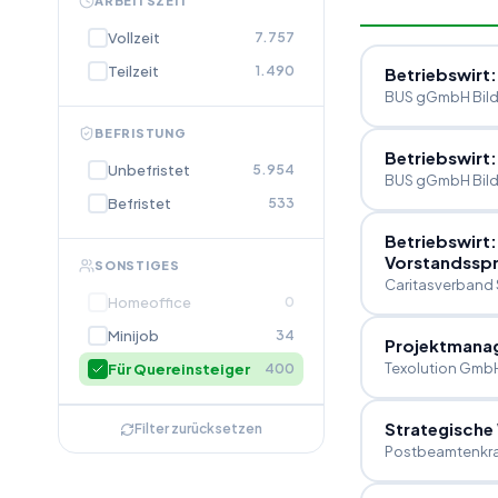
ARBEITSZEIT
Vollzeit
7.757
Teilzeit
1.490
Betriebswirt:
BUS gGmbH Bil
BEFRISTUNG
Betriebswirt:
Unbefristet
5.954
BUS gGmbH Bil
Befristet
533
Betriebswirt:
Vorstandsspr
SONSTIGES
Caritasverband 
Homeoffice
0
Minijob
34
Projektmanag
Texolution Gmb
Für Quereinsteiger
400
Strategische
Filter zurücksetzen
Postbeamtenkr