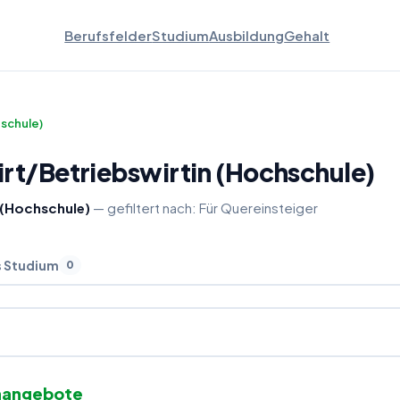
Berufsfelder
Studium
Ausbildung
Gehalt
hschule)
rt
/
Betriebswirtin (Hochschule)
 (Hochschule)
— gefiltert nach:
Für Quereinsteiger
s Studium
0
nangebote