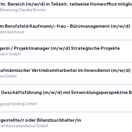
fm. Bereich (m
/
w
/
d) in Teilzeit, teilweise Homeoffice mögli
& Beratung Claudia Brocks
 im Berufsfeld Kaufmann
/
-frau - Büromanagement (m
/
w
/
d)
mbH Hannover
gerin
/
Projektmanager (m
/
w
/
d) Strategische Projekte
hmann GmbH
ufmännischer Vertriebsmitarbeiter im Innendienst (m
/
w
/
d)
eme GmbH
r Geschäftsführung (m
/
w
/
d) mit Entwicklungsperspektive B
rgung Holding GmbH
gestellte
/
r oder Bilanzbuchhalter
/
in
her Konverterdienst GmbH