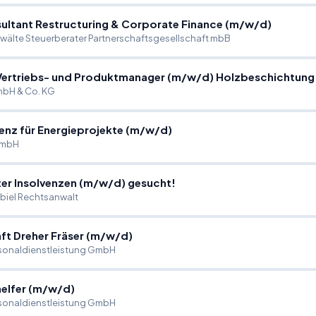
ultant Restructuring & Corporate Finance (m
/
w
/
d)
wälte Steuerberater Partnerschaftsgesellschaft mbB
Vertriebs- und Produktmanager (m
/
w
/
d) Holzbeschichtung
bH & Co. KG
enz für Energieprojekte (m
/
w
/
d)
GmbH
er Insolvenzen (m
/
w
/
d) gesucht!
nbiel Rechtsanwalt
t Dreher Fräser (m
/
w
/
d)
sonaldienstleistung GmbH
elfer (m
/
w
/
d)
sonaldienstleistung GmbH