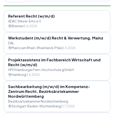
Referent Recht (w
/
m
/
d)
ADAC Weser-Ems e.V.
Bremen
5.6.2026
Werkstudent (m
/
w
/
d) Recht & Verwertung, Mainz
DAL
Mainz am Rhein
, Rheinland-Pfalz
2.6.2026
Projektassistenz im Fachbereich Wirtschaft und
Recht (w
/
m
/
d)
HFH Hamburger Fern-Hochschule gGmbH
Hamburg
3.6.2026
Sachbearbeitung (m
/
w
/
d) im Kompetenz-
Zentrum Recht, Bezirksärztekammer
Nordwürttemberg
Bezirksärtzekammer Nordwüttemberg
Stuttgart
, Baden-Württemberg
21.7.2026