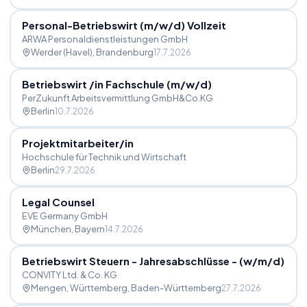
Personal-Betriebswirt (m
/
w
/
d) Vollzeit
ARWA Personaldienstleistungen GmbH
Werder (Havel)
, Brandenburg
17.7.2026
Betriebswirt
/
in Fachschule (m
/
w
/
d)
PerZukunft Arbeitsvermittlung GmbH&Co.KG
Berlin
10.7.2026
Projektmitarbeiter
/
in
Hochschule für Technik und Wirtschaft
Berlin
29.7.2026
Legal Counsel
EVE Germany GmbH
München
, Bayern
14.7.2026
Betriebswirt Steuern - Jahresabschlüsse - (w
/
m
/
d)
CONVITY Ltd. & Co. KG
Mengen, Württemberg
, Baden-Württemberg
27.7.2026