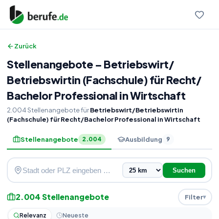
Zurück
Stellenangebote
–
Betriebswirt
/
Betriebswirtin (Fachschule) für Recht
/
Bachelor Professional in Wirtschaft
2.004
Stellenangebote
für
Betriebswirt/Betriebswirtin
(Fachschule) für Recht/Bachelor Professional in Wirtschaft
Stellenangebote
Ausbildung
2.004
9
Suchen
2.004
Stellenangebote
Filter
Relevanz
Neueste