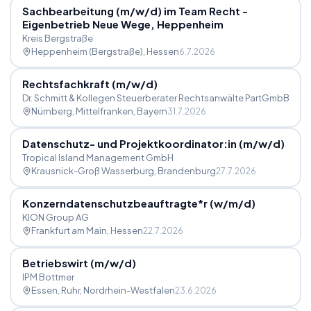
Sachbearbeitung (m
/
w
/
d) im Team Recht -
Eigenbetrieb Neue Wege, Heppenheim
Kreis Bergstraße
Heppenheim (Bergstraße)
, Hessen
6.7.2026
Rechtsfachkraft (m
/
w
/
d)
Dr. Schmitt & Kollegen Steuerberater Rechtsanwälte PartGmbB
Nürnberg, Mittelfranken
, Bayern
31.7.2026
Datenschutz- und Projektkoordinator:in (m
/
w
/
d)
Tropical Island Management GmbH
Krausnick-Groß Wasserburg
, Brandenburg
27.7.2026
Konzerndatenschutzbeauftragte*r (w
/
m
/
d)
KION Group AG
Frankfurt am Main
, Hessen
22.7.2026
Betriebswirt (m
/
w
/
d)
IPM Bottmer
Essen, Ruhr
, Nordrhein-Westfalen
23.6.2026