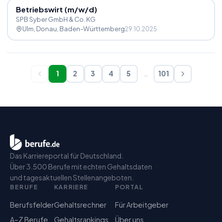
Betriebswirt (m
/
w
/
d)
SPB Syber GmbH & Co. KG
Ulm, Donau
, Baden-Württemberg
29.10.2025
1
2
3
4
5
…
101
Das Karriereportal für Deutschland.
Über 3.500 Berufe mit echten Gehaltsdaten
und tagesaktuellen Stellenangeboten.
BERUFE
KARRIERE
PORTAL
Berufsfelder
Gehaltsrechner
Für Arbeitgeber
A–Z Berufe
Gehaltsrankings
Über uns