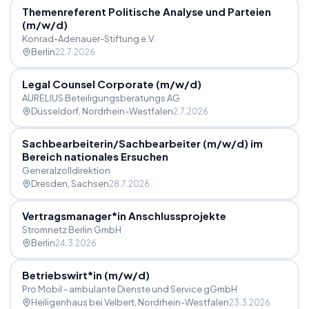
Themenreferent Politische Analyse und Parteien
(m
/
w
/
d)
Konrad-Adenauer-Stiftung e.V.
Berlin
22.7.2026
Legal Counsel Corporate (m
/
w
/
d)
AURELIUS Beteiligungsberatungs AG
Düsseldorf
, Nordrhein-Westfalen
2.7.2026
Sachbearbeiterin
/
Sachbearbeiter (m
/
w
/
d) im
Bereich nationales Ersuchen
Generalzolldirektion
Dresden
, Sachsen
28.7.2026
Vertragsmanager*in Anschlussprojekte
Stromnetz Berlin GmbH
Berlin
24.3.2026
Betriebswirt*in (m
/
w
/
d)
Pro Mobil - ambulante Dienste und Service gGmbH
Heiligenhaus bei Velbert
, Nordrhein-Westfalen
23.3.2026