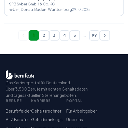
SPB Syber GmbH & Co. KG
Ulm, Donau
, Baden-Württemberg
29.10.2025
1
2
3
4
5
…
99
Das Karriereportal für Deutschland.
Über 3.500 Berufe mit echten Gehaltsdaten
und tagesaktuellen Stellenangeboten.
BERUFE
KARRIERE
PORTAL
Berufsfelder
Gehaltsrechner
Für Arbeitgeber
A–Z Berufe
Gehaltsrankings
Über uns