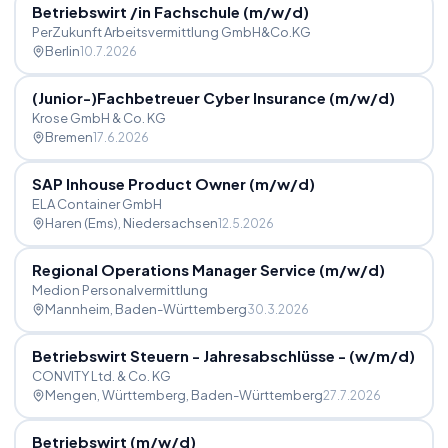
Betriebswirt
/
in Fachschule (m
/
w
/
d)
PerZukunft Arbeitsvermittlung GmbH&Co.KG
Berlin
10.7.2026
(Junior-)Fachbetreuer Cyber Insurance (m
/
w
/
d)
Krose GmbH & Co. KG
Bremen
17.6.2026
SAP Inhouse Product Owner (m
/
w
/
d)
ELA Container GmbH
Haren (Ems)
, Niedersachsen
12.5.2026
Regional Operations Manager Service (m
/
w
/
d)
Medion Personalvermittlung
Mannheim
, Baden-Württemberg
30.3.2026
Betriebswirt Steuern - Jahresabschlüsse - (w
/
m
/
d)
CONVITY Ltd. & Co. KG
Mengen, Württemberg
, Baden-Württemberg
27.7.2026
Betriebswirt (m
/
w
/
d)