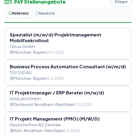
1.969
Stellenangebote
Filter
Relevanz
Neueste
Spezialist (m
/
w
/
d) Projektmanagement
Mobilfunkrollout
Telcas GmbH
München
, Bayern
24.11.2025
Business Process Automation Consultant (w
/
m
/
d)
TÜV SÜD AG
München
, Bayern
12.6.2026
IT Projektmanager
/
ERP Berater (m
/
w
/
d)
HolzLand GmbH
Dortmund
, Nordrhein-Westfalen
21.5.2026
IT Projekt Management (PMO) (M
/
W
/
D)
Deutsche Post AG Zentrale
Köln
, Nordrhein-Westfalen
9.4.2026