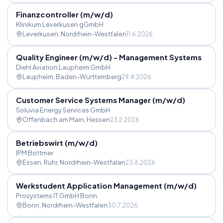
Finanzcontroller (m
/
w
/
d)
Klinikum Leverkusen gGmbH
Leverkusen
, Nordrhein-Westfalen
11.6.2026
Quality Engineer (m
/
w
/
d) - Management Systems
Diehl Aviation Laupheim GmbH
Laupheim
, Baden-Württemberg
29.4.2026
Customer Service Systems Manager (m
/
w
/
d)
Soluvia Energy Services GmbH
Offenbach am Main
, Hessen
23.2.2026
Betriebswirt (m
/
w
/
d)
IPM Bottmer
Essen, Ruhr
, Nordrhein-Westfalen
23.6.2026
Werkstudent Application Management (m
/
w
/
d)
Prosystems IT GmbH Bonn
Bonn
, Nordrhein-Westfalen
30.7.2026