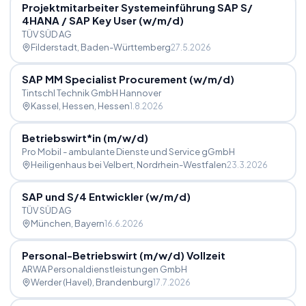
Projektmitarbeiter Systemeinführung SAP S
/
4HANA
/
SAP Key User (w
/
m
/
d)
TÜV SÜD AG
Filderstadt
, Baden-Württemberg
27.5.2026
SAP MM Specialist Procurement (w
/
m
/
d)
Tintschl Technik GmbH Hannover
Kassel, Hessen
, Hessen
1.8.2026
Betriebswirt*in (m
/
w
/
d)
Pro Mobil - ambulante Dienste und Service gGmbH
Heiligenhaus bei Velbert
, Nordrhein-Westfalen
23.3.2026
SAP und S
/
4 Entwickler (w
/
m
/
d)
TÜV SÜD AG
München
, Bayern
16.6.2026
Personal-Betriebswirt (m
/
w
/
d) Vollzeit
ARWA Personaldienstleistungen GmbH
Werder (Havel)
, Brandenburg
17.7.2026