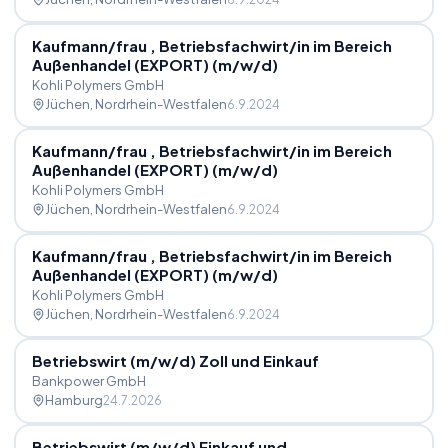
Kaufmann
/
frau , Betriebsfachwirt
/
in im Bereich
Außenhandel (EXPORT) (m
/
w
/
d)
Kohli Polymers GmbH
Jüchen
, Nordrhein-Westfalen
6.9.2024
Kaufmann
/
frau , Betriebsfachwirt
/
in im Bereich
Außenhandel (EXPORT) (m
/
w
/
d)
Kohli Polymers GmbH
Jüchen
, Nordrhein-Westfalen
6.9.2024
Kaufmann
/
frau , Betriebsfachwirt
/
in im Bereich
Außenhandel (EXPORT) (m
/
w
/
d)
Kohli Polymers GmbH
Jüchen
, Nordrhein-Westfalen
6.9.2024
Betriebswirt (m
/
w
/
d) Zoll und Einkauf
Bankpower GmbH
Hamburg
24.7.2026
Betriebswirt (m
/
w
/
d) Einkauf und