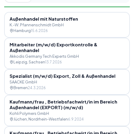
Außenhandel mit Naturstoffen
K.-W. Pfannenschmidt GmbH
Hamburg
15.6.2026
Mitarbeiter (m
/
w
/
d) Exportkontrolle &
Außenhandel
Akkodis Germany Tech Experts GmbH
Leipzig
, Sachsen
13.7.2026
Spezialist (m
/
w
/
d) Export, Zoll & Außenhandel
SAACKE GmbH
Bremen
24.3.2026
Kaufmann
/
frau , Betriebsfachwirt
/
in im Bereich
Außenhandel (EXPORT) (m
/
w
/
d)
Kohli Polymers GmbH
Jüchen
, Nordrhein-Westfalen
6.9.2024
Kaufmann
/
frau , Betriebsfachwirt
/
in im Bereich