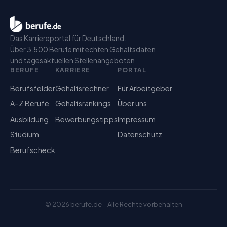
Das Karriereportal für Deutschland.
Über 3.500 Berufe mit echten Gehaltsdaten
und tagesaktuellen Stellenangeboten.
BERUFE
KARRIERE
PORTAL
Berufsfelder
Gehaltsrechner
Für Arbeitgeber
A–Z Berufe
Gehaltsrankings
Über uns
Ausbildung
Bewerbungstipps
Impressum
Studium
Datenschutz
Berufscheck
©
2026
berufe.de – Alle Rechte vorbehalten