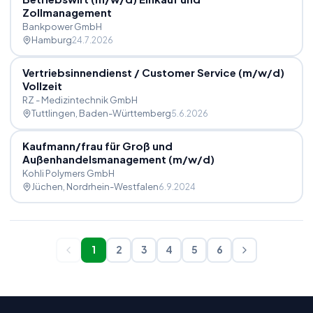
Zollmanagement
Bankpower GmbH
Hamburg
24.7.2026
Vertriebsinnendienst
/
Customer Service (m
/
w
/
d)
Vollzeit
RZ - Medizintechnik GmbH
Tuttlingen
, Baden-Württemberg
5.6.2026
Kaufmann
/
frau für Groß und
Außenhandelsmanagement (m
/
w
/
d)
Kohli Polymers GmbH
Jüchen
, Nordrhein-Westfalen
6.9.2024
1
2
3
4
5
6