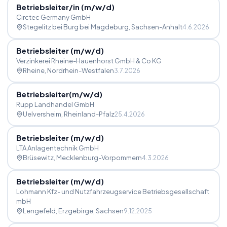
Betriebsleiter
/
in (m
/
w
/
d)
Circtec Germany GmbH
Stegelitz bei Burg bei Magdeburg
, Sachsen-Anhalt
4.6.2026
Betriebsleiter (m
/
w
/
d)
Verzinkerei Rheine-Hauenhorst GmbH & Co KG
Rheine
, Nordrhein-Westfalen
3.7.2026
Betriebsleiter(m
/
w
/
d)
Rupp Landhandel GmbH
Uelversheim
, Rheinland-Pfalz
25.4.2026
Betriebsleiter (m
/
w
/
d)
LTA Anlagentechnik GmbH
Brüsewitz
, Mecklenburg-Vorpommern
4.3.2026
Betriebsleiter (m
/
w
/
d)
Lohmann Kfz- und Nutzfahrzeugservice Betriebsgesellschaft
mbH
Lengefeld, Erzgebirge
, Sachsen
9.12.2025