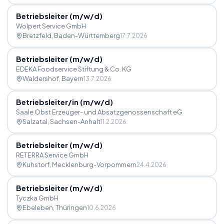
Betriebsleiter (m
/
w
/
d)
Wolpert Service GmbH
Bretzfeld
, Baden-Württemberg
17.7.2026
Betriebsleiter (m
/
w
/
d)
EDEKA Foodservice Stiftung & Co. KG
Waldershof
, Bayern
13.7.2026
Betriebsleiter
/
in (m
/
w
/
d)
Saale Obst Erzeuger- und Absatzgenossenschaft eG
Salzatal
, Sachsen-Anhalt
11.2.2026
Betriebsleiter (m
/
w
/
d)
RETERRA Service GmbH
Kuhstorf
, Mecklenburg-Vorpommern
24.4.2026
Betriebsleiter (m
/
w
/
d)
Tyczka GmbH
Ebeleben
, Thüringen
10.6.2026