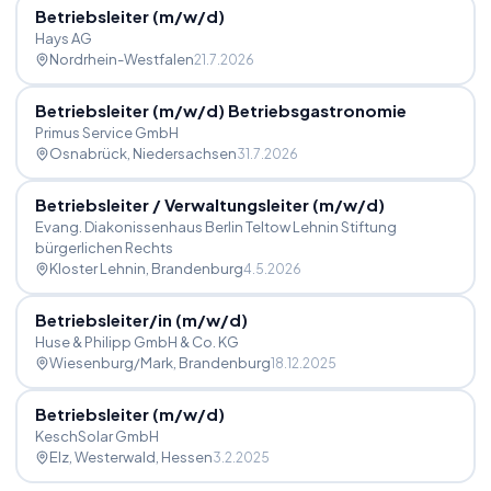
Betriebsleiter (m
/
w
/
d)
Hays AG
Nordrhein-Westfalen
21.7.2026
Betriebsleiter (m
/
w
/
d) Betriebsgastronomie
Primus Service GmbH
Osnabrück
, Niedersachsen
31.7.2026
Betriebsleiter
/
Verwaltungsleiter (m
/
w
/
d)
Evang. Diakonissenhaus Berlin Teltow Lehnin Stiftung
bürgerlichen Rechts
Kloster Lehnin
, Brandenburg
4.5.2026
Betriebsleiter
/
in (m
/
w
/
d)
Huse & Philipp GmbH & Co. KG
Wiesenburg/Mark
, Brandenburg
18.12.2025
Betriebsleiter (m
/
w
/
d)
KeschSolar GmbH
Elz, Westerwald
, Hessen
3.2.2025