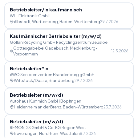
Betriebsleiter
/
in kaufmännisch
WH-Elektronik GmbH
Albstadt, Württemberg
, Baden-Württemberg
29.7.2026
Kaufmännischer Betriebsleiter (m
/
w
/
d)
Gollan Recycling GmbH Recyclingzentrum Beusloe
Gottesgabe bei Gadebusch
, Mecklenburg-
12.5.2026
Vorpommern
Betriebsleiter*in
AWO Seniorenzentren Brandenburg gGmbH
Wittstock/Dosse
, Brandenburg
29.7.2026
Betriebsleiter (m
/
w
/
d)
Autohaus Kummich GmbH Bopfingen
Heidenheim an der Brenz
, Baden-Württemberg
23.7.2026
Betriebsleiter (m
/
w
/
d)
REMONDIS GmbH & Co. KG Region West
Beverungen
, Nordrhein-Westfalen
8.7.2026