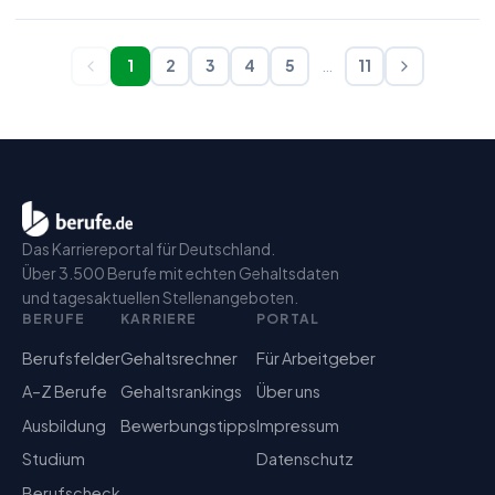
1
2
3
4
5
…
11
Das Karriereportal für Deutschland.
Über 3.500 Berufe mit echten Gehaltsdaten
und tagesaktuellen Stellenangeboten.
BERUFE
KARRIERE
PORTAL
Berufsfelder
Gehaltsrechner
Für Arbeitgeber
A–Z Berufe
Gehaltsrankings
Über uns
Ausbildung
Bewerbungstipps
Impressum
Studium
Datenschutz
Berufscheck