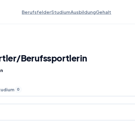
Berufsfelder
Studium
Ausbildung
Gehalt
tler
/
Berufssportlerin
in
tudium
0