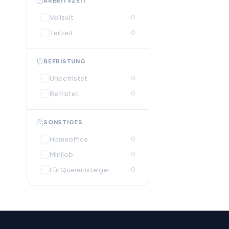
ARBEITSZEIT
Vollzeit
0
Teilzeit
0
BEFRISTUNG
Unbefristet
0
Befristet
0
SONSTIGES
Homeoffice
0
Minijob
0
Für Quereinsteiger
0