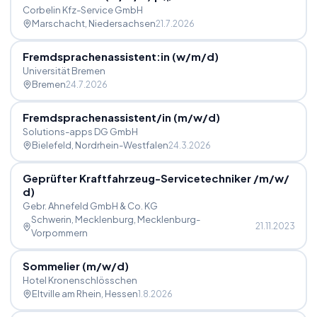
Corbelin Kfz-Service GmbH
Marschacht
, Niedersachsen
21.7.2026
Fremdsprachenassistent:in (w
/
m
/
d)
Universität Bremen
Bremen
24.7.2026
Fremdsprachenassistent
/
in (m
/
w
/
d)
Solutions-apps DG GmbH
Bielefeld
, Nordrhein-Westfalen
24.3.2026
Geprüfter Kraftfahrzeug-Servicetechniker
/
m
/
w
/
d)
Gebr. Ahnefeld GmbH & Co. KG
Schwerin, Mecklenburg
, Mecklenburg-
21.11.2023
Vorpommern
Sommelier (m
/
w
/
d)
Hotel Kronenschlösschen
Eltville am Rhein
, Hessen
1.8.2026