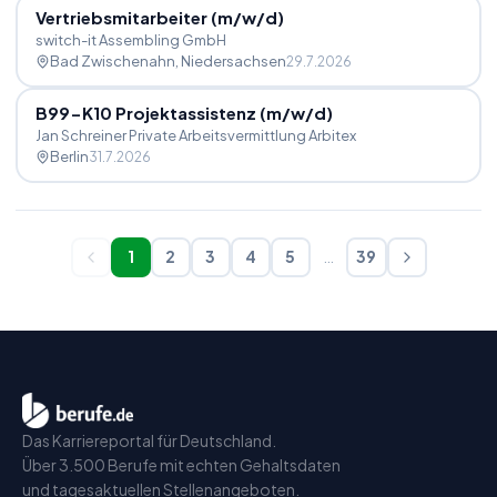
Vertriebsmitarbeiter (m
/
w
/
d)
switch-it Assembling GmbH
Bad Zwischenahn
, Niedersachsen
29.7.2026
B99-K10 Projektassistenz (m
/
w
/
d)
Jan Schreiner Private Arbeitsvermittlung Arbitex
Berlin
31.7.2026
1
2
3
4
5
…
39
Das Karriereportal für Deutschland.
Über 3.500 Berufe mit echten Gehaltsdaten
und tagesaktuellen Stellenangeboten.