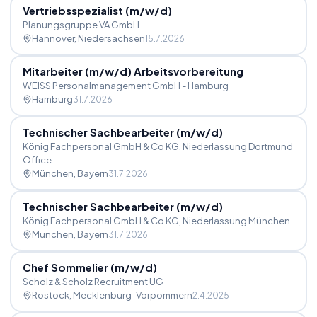
Vertriebsspezialist (m
/
w
/
d)
Planungsgruppe VA GmbH
Hannover
, Niedersachsen
15.7.2026
Mitarbeiter (m
/
w
/
d) Arbeitsvorbereitung
WEISS Personalmanagement GmbH - Hamburg
Hamburg
31.7.2026
Technischer Sachbearbeiter (m
/
w
/
d)
König Fachpersonal GmbH & Co KG, Niederlassung Dortmund
Office
München
, Bayern
31.7.2026
Technischer Sachbearbeiter (m
/
w
/
d)
König Fachpersonal GmbH & Co KG, Niederlassung München
München
, Bayern
31.7.2026
Chef Sommelier (m
/
w
/
d)
Scholz & Scholz Recruitment UG
Rostock
, Mecklenburg-Vorpommern
2.4.2025