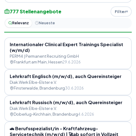
777
Stellenangebote
Filter
Relevanz
Neueste
Internationaler Clinical Expert Trainings Specialist
(w
/
m
/
d)
PERM4 | Permanent Recruiting GmbH
Frankfurt am Main
, Hessen
29.6.2026
Lehrkraft Englisch (m
/
w
/
d), auch Quereinsteiger
Diak.Werk Elbe-Elster e.V.
Finsterwalde
, Brandenburg
30.6.2026
Lehrkraft Russisch (m
/
w
/
d), auch Quereinsteiger
Diak.Werk Elbe-Elster e.V.
Doberlug-Kirchhain
, Brandenburg
4.6.2026
🚗 Berufsspezialist
/
in - Kraftfahrzeug-
Servicetechnik (m
/
w
/
d) | 🚀ab sofort in Vollzeit