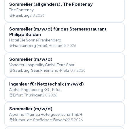
Sommelier (all genders), The Fontenay
The Fontenay
Hamburg
2.8.2026
Sommelier (m
/
w
/
d) für das Sternerestaurant
Philipp Soldan
Hotel Die Sonne Frankenberg
Frankenberg (Eder)
, Hessen
1.8.2026
Sommelier (m
/
w
/
d)
Vorreiter Hospitality GmbH Terra Saar
Saarburg, Saar
, Rheinland-Pfalz
10.7.2026
Ingenieur für Netztechnik (m
/
w
/
d)
Alpha-Engineering KG - Erfurt
Erfurt
, Thüringen
2.8.2026
Sommelier (m
/
w
/
d)
Alpenhof Murnau Hotelgesellschaft mbH
Murnau am Staffelsee
, Bayern
22.5.2026