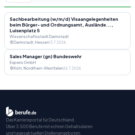
Sachbearbeitung (w
/
m
/
d) Visaangelegenheiten
beim Bürger- und Ordnungsamt, Auslände...,
Luisenplatz 5
Wissenschaftsstadt Darmstadt
Darmstadt
, Hessen
13.7.2026
Sales Manager (gn) Bundeswehr
Experis GmbH
Köln
, Nordrhein-Westfalen
26.7.2026
Das Karriereportal für Deutschland.
Über 3.500 Berufe mit echten Gehaltsdaten
und tagesaktuellen Stellenangeboten.