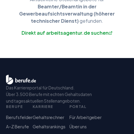
Beamter/Beamtin in der
Gewerbeaufsichtsverwaltung (höherer
technischer Dienst)
gefunden.
Direkt auf arbeitsagentur.de suchen
Das Karriereportal für Deutschland.
Über 3.500 Berufe mit echten Gehaltsdaten
und tagesaktuellen Stellenangeboten.
BERUFE
KARRIERE
PORTAL
Berufsfelder
Gehaltsrechner
Für Arbeitgeber
A–Z Berufe
Gehaltsrankings
Über uns