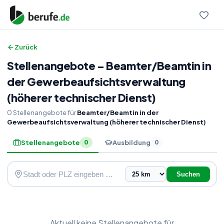
Zurück
Stellenangebote
–
Beamter
/
Beamtin in
der Gewerbeaufsichtsverwaltung
(höherer technischer Dienst)
0
Stellenangebote
für
Beamter/Beamtin in der
Gewerbeaufsichtsverwaltung (höherer technischer Dienst)
Stellenangebote
Ausbildung
0
0
Suchen
Aktuell keine
Stellenangebote
für