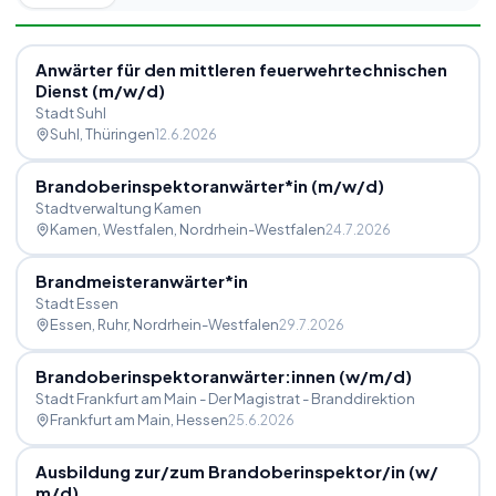
Anwärter für den mittleren feuerwehrtechnischen
Dienst (m
/
w
/
d)
Stadt Suhl
Suhl
, Thüringen
12.6.2026
Brandoberinspektoranwärter*in (m
/
w
/
d)
Stadtverwaltung Kamen
Kamen, Westfalen
, Nordrhein-Westfalen
24.7.2026
Brandmeisteranwärter*in
Stadt Essen
Essen, Ruhr
, Nordrhein-Westfalen
29.7.2026
Brandoberinspektoranwärter:innen (w
/
m
/
d)
Stadt Frankfurt am Main - Der Magistrat - Branddirektion
Frankfurt am Main
, Hessen
25.6.2026
Ausbildung zur
/
zum Brandoberinspektor
/
in (w
/
m
/
d)