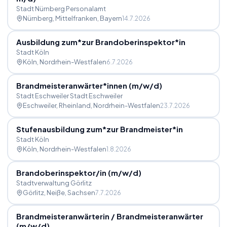
Stadt Nürnberg Personalamt
Nürnberg, Mittelfranken
, Bayern
14.7.2026
Ausbildung zum*zur Brandoberinspektor*in
Stadt Köln
Köln
, Nordrhein-Westfalen
6.7.2026
Brandmeisteranwärter*innen (m
/
w
/
d)
Stadt Eschweiler Stadt Eschweiler
Eschweiler, Rheinland
, Nordrhein-Westfalen
23.7.2026
Stufenausbildung zum*zur Brandmeister*in
Stadt Köln
Köln
, Nordrhein-Westfalen
1.8.2026
Brandoberinspektor
/
in (m
/
w
/
d)
Stadtverwaltung Görlitz
Görlitz, Neiße
, Sachsen
7.7.2026
Brandmeisteranwärterin
/
Brandmeisteranwärter
(m
/
w
/
d)