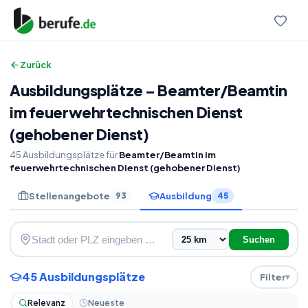
Zurück
Ausbildungsplätze
–
Beamter
/
Beamtin
im feuerwehrtechnischen Dienst
(gehobener Dienst)
45
Ausbildungsplätze
für
Beamter/Beamtin im
feuerwehrtechnischen Dienst (gehobener Dienst)
Stellenangebote
Ausbildung
93
45
Suchen
45
Ausbildungsplätze
Filter
Relevanz
Neueste