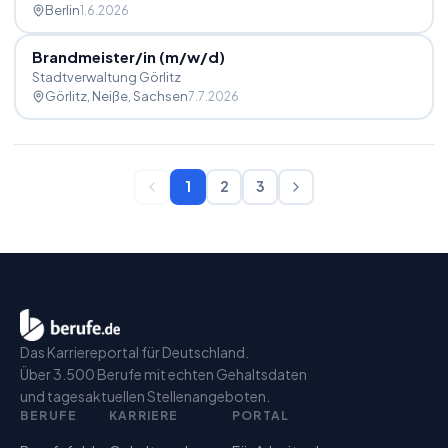
Berlin
1.6.2026
Brandmeister
/
in (m
/
w
/
d)
Stadtverwaltung Görlitz
Görlitz, Neiße
, Sachsen
7.7.2026
1
2
3
Das Karriereportal für Deutschland.
Über 3.500 Berufe mit echten Gehaltsdaten
und tagesaktuellen Stellenangeboten.
BERUFE
KARRIERE
PORTAL