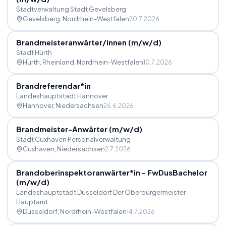
Stadtverwaltung Stadt Gevelsberg
Gevelsberg
, Nordrhein-Westfalen
20.7.2026
Brandmeisteranwärter
/
innen (m
/
w
/
d)
Stadt Hürth
Hürth, Rheinland
, Nordrhein-Westfalen
10.7.2026
Brandreferendar*in
Landeshauptstadt Hannover
Hannover
, Niedersachsen
26.6.2026
Brandmeister-Anwärter (m
/
w
/
d)
Stadt Cuxhaven Personalverwaltung
Cuxhaven
, Niedersachsen
2.7.2026
Brandoberinspektoranwärter*in - FwDusBachelor
(m
/
w
/
d)
Landeshauptstadt Düsseldorf Der Oberbürgermeister
Hauptamt
Düsseldorf
, Nordrhein-Westfalen
14.7.2026