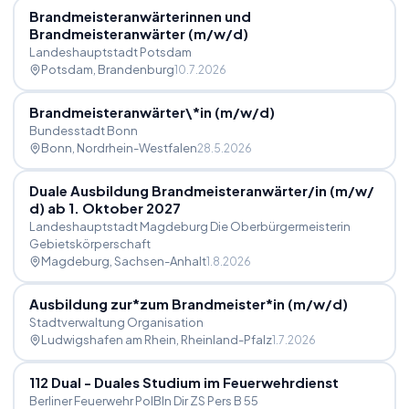
Brandmeisteranwärterinnen und
Brandmeisteranwärter (m
/
w
/
d)
Landeshauptstadt Potsdam
Potsdam
, Brandenburg
10.7.2026
Brandmeisteranwärter\*in (m
/
w
/
d)
Bundesstadt Bonn
Bonn
, Nordrhein-Westfalen
28.5.2026
Duale Ausbildung Brandmeisteranwärter
/
in (m
/
w
/
d) ab 1. Oktober 2027
Landeshauptstadt Magdeburg Die Oberbürgermeisterin
Gebietskörperschaft
Magdeburg
, Sachsen-Anhalt
1.8.2026
Ausbildung zur*zum Brandmeister*in (m
/
w
/
d)
Stadtverwaltung Organisation
Ludwigshafen am Rhein
, Rheinland-Pfalz
1.7.2026
112 Dual - Duales Studium im Feuerwehrdienst
Berliner Feuerwehr PolBln Dir ZS Pers B 55