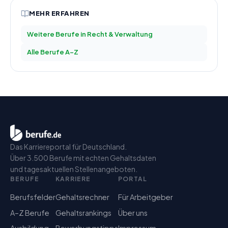
MEHR ERFAHREN
Weitere Berufe in
Recht & Verwaltung
Alle Berufe A–Z
Das Karriereportal für Deutschland.
Über 3.500 Berufe mit echten Gehaltsdaten
und tagesaktuellen Stellenangeboten.
BERUFE
KARRIERE
PORTAL
Berufsfelder
Gehaltsrechner
Für Arbeitgeber
A–Z Berufe
Gehaltsrankings
Über uns