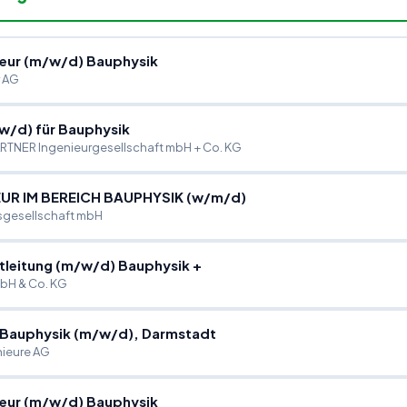
eur (m
/
w
/
d) Bauphysik
r AG
w
/
d) für Bauphysik
TNER Ingenieurgesellschaft mbH + Co. KG
UR IM BEREICH BAUPHYSIK (w
/
m
/
d)
sgesellschaft mbH
tleitung (m
/
w
/
d) Bauphysik +
bH & Co. KG
 Bauphysik (m
/
w
/
d), Darmstadt
ieure AG
eur (m
/
w
/
d) Bauphysik