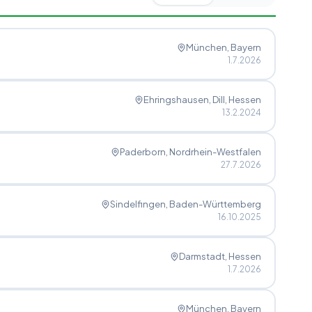
München
, Bayern
1.7.2026
Ehringshausen, Dill
, Hessen
13.2.2024
Paderborn
, Nordrhein-Westfalen
27.7.2026
Sindelfingen
, Baden-Württemberg
16.10.2025
Darmstadt
, Hessen
1.7.2026
München
, Bayern