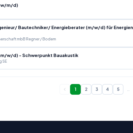
(w
/
m
/
d)
genieur
/
Bautechniker
/
Energieberater (m
/
w
/
d) für Energie
nerschaft mbB Regner / Bodem
(m
/
w
/
d) - Schwerpunkt Bauakustik
g SE
1
2
3
4
5
…