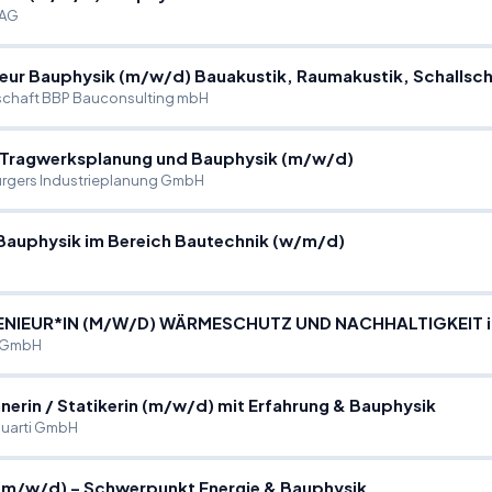
 AG
ieur Bauphysik (m
/
w
/
d) Bauakustik, Raumakustik, Schallsc
schaft BBP Bauconsulting mbH
 Tragwerksplanung und Bauphysik (m
/
w
/
d)
rgers Industrieplanung GmbH
 Bauphysik im Bereich Bautechnik (w
/
m
/
d)
NIEUR*IN (M
/
W
/
D) WÄRMESCHUTZ UND NACHHALTIGKEIT in 
 GmbH
nerin
/
Statikerin (m
/
w
/
d) mit Erfahrung & Bauphysik
Quarti GmbH
(m
/
w
/
d) – Schwerpunkt Energie & Bauphysik