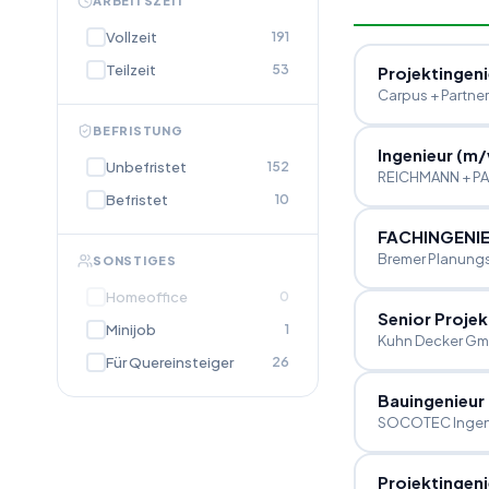
ARBEITSZEIT
Vollzeit
191
Teilzeit
53
Projektingeni
Carpus + Partne
BEFRISTUNG
Ingenieur (m
/
Unbefristet
152
REICHMANN + PAR
Befristet
10
FACHINGENIE
Bremer Planung
SONSTIGES
Homeoffice
0
Senior Projek
Minijob
1
Kuhn Decker Gm
Für Quereinsteiger
26
Bauingenieur
SOCOTEC Ingen
Projektingeni