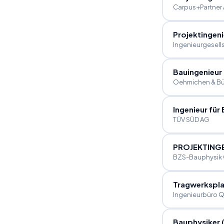
Carpus+Partner
Projektingen
Ingenieurgesell
Bauingenieur
Oehmichen & Bü
Ingenieur für
TÜV SÜD AG
PROJEKTINGE
BZS-Bauphysik
Tragwerkspla
Ingenieurbüro 
Bauphysiker 