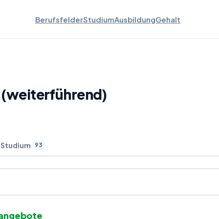
Berufsfelder
Studium
Ausbildung
Gehalt
 (weiterführend)
 Studium
93
nangebote