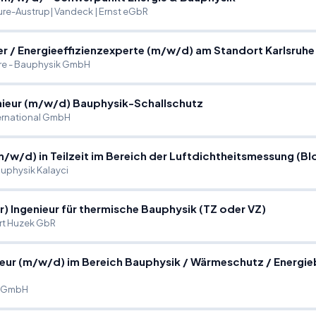
ure-Austrup| Vandeck | Ernst eGbR
er
/
Energieeffizienzexperte (m
/
w
/
d) am Standort Karlsruhe
re - Bauphysik GmbH
nieur (m
/
w
/
d) Bauphysik-Schallschutz
ternational GmbH
m
/
w
/
d) in Teilzeit im Bereich der Luftdichtheitsmessung 
auphysik Kalayci
r) Ingenieur für thermische Bauphysik (TZ oder VZ)
ert Huzek GbR
eur (m
/
w
/
d) im Bereich Bauphysik
/
Wärmeschutz
/
Energie
s GmbH