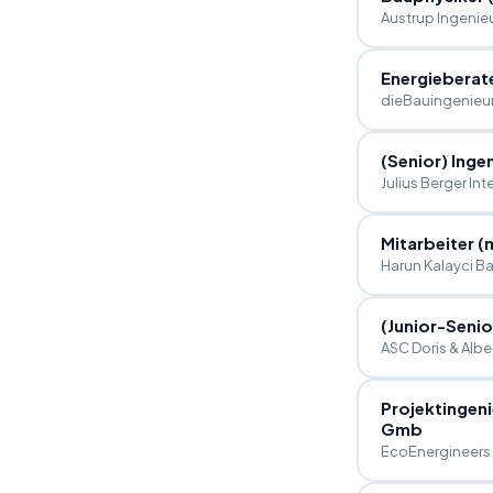
Austrup Ingenie
Energieberat
dieBauingenieu
(Senior) Inge
Julius Berger In
Mitarbeiter (
Harun Kalayci B
(Junior-Senio
ASC Doris & Alb
Projektingeni
Gmb
EcoEnergineer