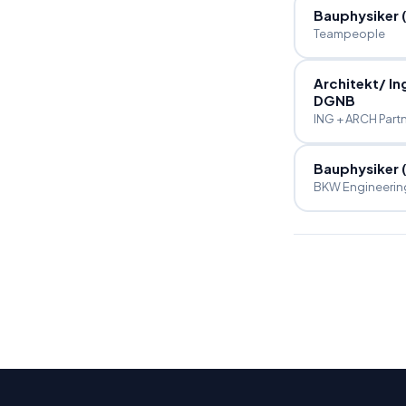
Bauphysiker 
Teampeople
Architekt
/
In
DGNB
ING + ARCH Part
Bauphysiker 
BKW Engineerin