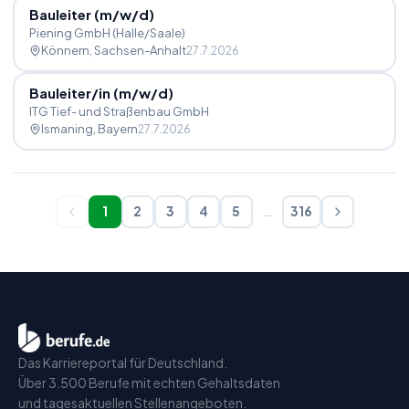
Bauleiter (m
/
w
/
d)
Piening GmbH (Halle/Saale)
Könnern
, Sachsen-Anhalt
27.7.2026
Bauleiter
/
in (m
/
w
/
d)
ITG Tief- und Straßenbau GmbH
Ismaning
, Bayern
27.7.2026
1
2
3
4
5
…
316
Das Karriereportal für Deutschland.
Über 3.500 Berufe mit echten Gehaltsdaten
und tagesaktuellen Stellenangeboten.