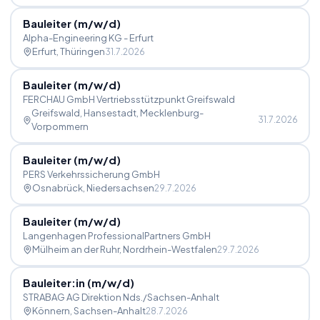
Bauleiter (m
/
w
/
d)
Alpha-Engineering KG - Erfurt
Erfurt
, Thüringen
31.7.2026
Bauleiter (m
/
w
/
d)
FERCHAU GmbH Vertriebsstützpunkt Greifswald
Greifswald, Hansestadt
, Mecklenburg-
31.7.2026
Vorpommern
Bauleiter (m
/
w
/
d)
PERS Verkehrssicherung GmbH
Osnabrück
, Niedersachsen
29.7.2026
Bauleiter (m
/
w
/
d)
Langenhagen ProfessionalPartners GmbH
Mülheim an der Ruhr
, Nordrhein-Westfalen
29.7.2026
Bauleiter:in (m
/
w
/
d)
STRABAG AG Direktion Nds./Sachsen-Anhalt
Könnern
, Sachsen-Anhalt
28.7.2026