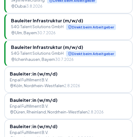
Skyline Recruiting
Direkt beim Arbeitgeber
Dubai
3.8.2026
Bauleiter Infrastruktur (m
/
w
/
d)
S4G Talent Solutions GmbH
Direkt beim Arbeitgeber
Ulm
, Bayern
30.7.2026
Bauleiter Infrastruktur (m
/
w
/
d)
S4G Talent Solutions GmbH
Direkt beim Arbeitgeber
Ichenhausen
, Bayern
30.7.2026
Bauleiter:in (w
/
m
/
d)
Enpal Fulfillment B.V.
Köln
, Nordrhein-Westfalen
2.8.2026
Bauleiter:in (w
/
m
/
d)
Enpal Fulfillment B.V.
Düren, Rheinland
, Nordrhein-Westfalen
2.8.2026
Bauleiter:in (w
/
m
/
d)
Enpal Fulfillment B.V.