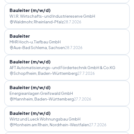
Bauleiter (m
/
w
/
d)
W.I.R. Wirtschafts- und Industriereserve GmbH
Waldmohr
, Rheinland-Pfalz
28.7.2026
Bauleiter
MHR Hoch-u.Tiefbau GmbH
Aue-Bad Schlema
, Sachsen
28.7.2026
Bauleiter (m
/
w
/
d)
AFT Automatisierungs- und Fördertechnik GmbH & Co.KG
Schopfheim
, Baden-Württemberg
27.7.2026
Bauleiter (m
/
w
/
d)
Energieanlagen Greifswald GmbH
Mannheim
, Baden-Württemberg
27.7.2026
Bauleiter (m
/
w
/
d)
Wirtz und Lueck Wohnungsbau GmbH
Monheim am Rhein
, Nordrhein-Westfalen
27.7.2026