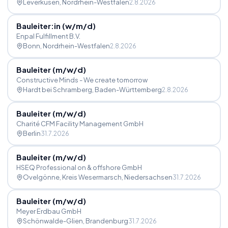
Leverkusen
, Nordrhein-Westfalen
2.8.2026
Bauleiter:in (w
/
m
/
d)
Enpal Fulfillment B.V.
Bonn
, Nordrhein-Westfalen
2.8.2026
Bauleiter (m
/
w
/
d)
Constructive Minds - We create tomorrow
Hardt bei Schramberg
, Baden-Württemberg
2.8.2026
Bauleiter (m
/
w
/
d)
Charité CFM Facility Management GmbH
Berlin
31.7.2026
Bauleiter (m
/
w
/
d)
HSEQ Professional on & offshore GmbH
Ovelgönne, Kreis Wesermarsch
, Niedersachsen
31.7.2026
Bauleiter (m
/
w
/
d)
Meyer Erdbau GmbH
Schönwalde-Glien
, Brandenburg
31.7.2026