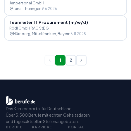
Jenpersonal GmbH
Jena
, Thüringen
9.6.2026
Teamleiter IT Procurement (m
/
w
/
d)
Rödl GmbH RAG StBG
Nürnberg, Mittelfranken
, Bayern
6.11.2025
1
2
Das Karriereportal für Deutschland.
Über 3.500 Berufe mit echten Gehaltsdaten
und tagesaktuellen Stellenangeboten.
BERUFE
KARRIERE
PORTAL