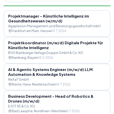
Projektmanager – Künstliche Intelligenz im
Gesundheitswesen (w
/
m
/
d)
Agaplesion Management und Beratungsgesellschaft mbH
Frankfurt am Main
, Hessen
17.7.2026
Projektkoordinator (m
/
w
/
d) Digitale Projekte für
Künstliche Intelligenz
BVG Bamberger VerlagsGruppe GmbH & Co. KG
Bamberg
, Bayern
15.5.2026
AI & Agentic Systems Engineer (m
/
w
/
d) LLM
Automation & Knowledge Systems
NeXaT GmbH
Rieste, Hase
, Niedersachsen
14.7.2026
Business Development - Head of Robotics &
Drones (m
/
w
/
d)
EJOT SE & Co. KG
Bad Laasphe
, Nordrhein-Westfalen
1.7.2026