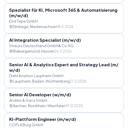
Spezialist für KI, Microsoft 365 & Automatisierung
(m
/
w
/
d)
Emil Tepe GmbH
Dinklage
, Niedersachsen
18.5.2026
AI Integration Specialist (m
/
w
/
d)
Strauss Deutschland GmbH& Co. KG
Biebergemünd
, Hessen
26.3.2026
Senior AI & Analytics Expert and Strategy Lead (m
/
w
/
d)
Diehl Aviation Laupheim GmbH
Laupheim
, Baden-Württemberg
27.5.2026
Senior AI Developer (w
/
m
/
d)
Anders & Ganz GmbH
Aachen
, Nordrhein-Westfalen
19.12.2025
KI-Plattform Engineer (m
/
w
/
d)
COPLA Burg GmbH