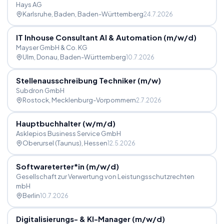
Hays AG
Karlsruhe, Baden
, Baden-Württemberg
24.7.2026
IT Inhouse Consultant AI & Automation (m
/
w
/
d)
Mayser GmbH & Co. KG
Ulm, Donau
, Baden-Württemberg
10.7.2026
Stellenausschreibung Techniker (m
/
w)
Subdron GmbH
Rostock
, Mecklenburg-Vorpommern
2.7.2026
Hauptbuchhalter (w
/
m
/
d)
Asklepios Business Service GmbH
Oberursel (Taunus)
, Hessen
12.5.2026
Softwareterter*in (m
/
w
/
d)
Gesellschaft zur Verwertung von Leistungsschutzrechten
mbH
Berlin
10.7.2026
Digitalisierungs- & KI-Manager (m
/
w
/
d)