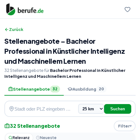
Zurück
Stellenangebote
–
Bachelor
Professional in Künstlicher Intelligenz
und Maschinellem Lernen
32
Stellenangebote
für
Bachelor Professional in Künstlicher
Intelligenz und Maschinellem Lernen
Stellenangebote
Ausbildung
32
20
Suchen
32
Stellenangebote
Filter
Relevanz
Neueste