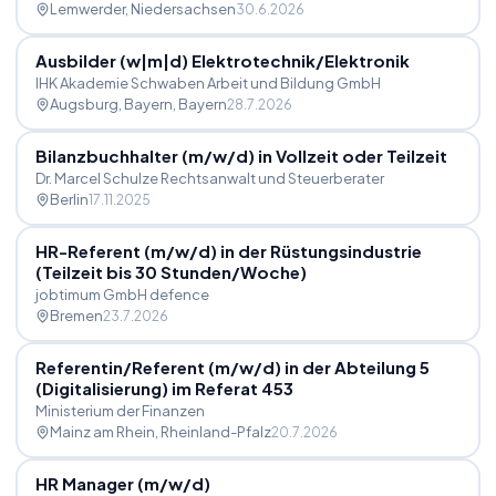
Lemwerder
, Niedersachsen
30.6.2026
Ausbilder (w|m|d) Elektrotechnik
/
Elektronik
IHK Akademie Schwaben Arbeit und Bildung GmbH
Augsburg, Bayern
, Bayern
28.7.2026
Bilanzbuchhalter (m
/
w
/
d) in Vollzeit oder Teilzeit
Dr. Marcel Schulze Rechtsanwalt und Steuerberater
Berlin
17.11.2025
HR-Referent (m
/
w
/
d) in der Rüstungsindustrie
(Teilzeit bis 30 Stunden
/
Woche)
jobtimum GmbH defence
Bremen
23.7.2026
Referentin
/
Referent (m
/
w
/
d) in der Abteilung 5
(Digitalisierung) im Referat 453
Ministerium der Finanzen
Mainz am Rhein
, Rheinland-Pfalz
20.7.2026
HR Manager (m
/
w
/
d)